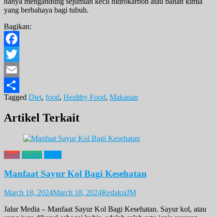
hanya mengandung sejumlah kecil hidrokarbon atau bahan kimia
yang berbahaya bagi tubuh.
Bagikan:
Facebook
Twitter
Email
Tagged
Diet
,
food
,
Healthy Food
,
Makanan
Share
Artikel Terkait
Food
Health
Opini
Manfaat Sayur Kol Bagi Kesehatan
March 18, 2024
March 18, 2024
RedaksiJM
Jalur Media – Manfaat Sayur Kol Bagi Kesehatan. Sayur kol, atau