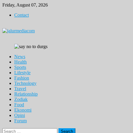
Skip
Friday, August 07, 2026
to
Contact
content
News
Health
Sports
Lifestyle
Fashion
Technology
Travel
Relationship
Zodiak
Food
Ekonomi
Opini
Forum
Search