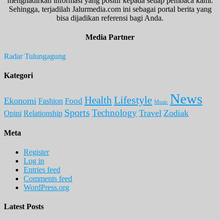
menghadirkan informasi yang positif kepada setiap pembaca kami.
Sehingga, terjadilah Jalurmedia.com ini sebagai portal berita yang
bisa dijadikan referensi bagi Anda.
Media Partner
Radar Tulungagung
Kategori
News
Lifestyle
Health
Ekonomi
Food
Fashion
Music
Sports
Technology
Travel
Zodiak
Opini
Relationship
Meta
Register
Log in
Entries feed
Comments feed
WordPress.org
Latest Posts