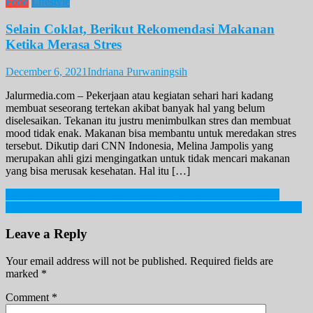
Food
Lifestyle
Selain Coklat, Berikut Rekomendasi Makanan
Ketika Merasa Stres
December 6, 2021
Indriana Purwaningsih
Jalurmedia.com – Pekerjaan atau kegiatan sehari hari kadang
membuat seseorang tertekan akibat banyak hal yang belum
diselesaikan. Tekanan itu justru menimbulkan stres dan membuat
mood tidak enak. Makanan bisa membantu untuk meredakan stres
tersebut. Dikutip dari CNN Indonesia, Melina Jampolis yang
merupakan ahli gizi mengingatkan untuk tidak mencari makanan
yang bisa merusak kesehatan. Hal itu […]
Post
Ini Dia BUMN Yang Masih Dapat Penyertaan Modal Negara!
Menyadari Pentingnya Kesehatan Mental, Bukan Hanya Soal Fisik
navigation
Leave a Reply
Your email address will not be published.
Required fields are
marked
*
Comment
*