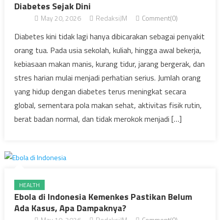
Diabetes Sejak Dini
May 20, 2026
RedaksiJM
Comment(0)
Diabetes kini tidak lagi hanya dibicarakan sebagai penyakit
orang tua. Pada usia sekolah, kuliah, hingga awal bekerja,
kebiasaan makan manis, kurang tidur, jarang bergerak, dan
stres harian mulai menjadi perhatian serius. Jumlah orang
yang hidup dengan diabetes terus meningkat secara
global, sementara pola makan sehat, aktivitas fisik rutin,
berat badan normal, dan tidak merokok menjadi […]
HEALTH
Ebola di Indonesia Kemenkes Pastikan Belum
Ada Kasus, Apa Dampaknya?
May 19, 2026
RedaksiJM
Comment(0)