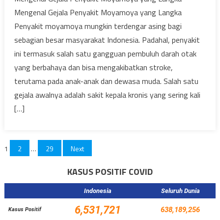
Mengenal Gejala Penyakit Moyamoya yang Langka
Penyakit moyamoya mungkin terdengar asing bagi
sebagian besar masyarakat Indonesia. Padahal, penyakit
ini termasuk salah satu gangguan pembuluh darah otak
yang berbahaya dan bisa mengakibatkan stroke,
terutama pada anak-anak dan dewasa muda. Salah satu
gejala awalnya adalah sakit kepala kronis yang sering kali
[…]
Posts
1
2
…
29
Next
pagination
KASUS POSITIF COVID