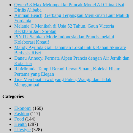
Qwen3.8 Max Melompat ke Puncak Model AI China Usai
Dirilis Alibaba
Amman Beach, Gerbang Terjangkau Menikmati Laut Mati di
Yordania
Melanie C Menikah di Usia 52 Tahun, Gaun Victoria
Beckham Jadi Sorotan
PINTU Satukan Mode Indonesia dan Prancis melalui
Kolaborasi Kreatif
Maudy Ayunda Gali Tanaman Lokal untuk Bahan Skincare
Berbasis Riset
Danau Annecy, Permata Alpen Prancis dengan Air Jernih dan
Kota Tua
RiaMiranda Tampil Berani Lewat Smara, Koleksi Hitam
Pertama yang Elegan
Tips Membuat Tiwol yang Pulen, Wangi, dan Tidak
Menggumpal
Categories
Ekonomi
(160)
Fashion
(117)
Food
(144)
Health
(287)
Lifestyle
(328)