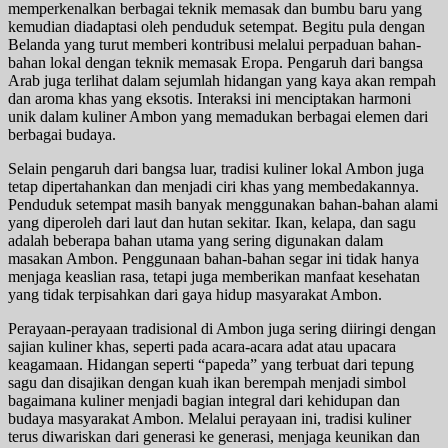
memperkenalkan berbagai teknik memasak dan bumbu baru yang
kemudian diadaptasi oleh penduduk setempat. Begitu pula dengan
Belanda yang turut memberi kontribusi melalui perpaduan bahan-
bahan lokal dengan teknik memasak Eropa. Pengaruh dari bangsa
Arab juga terlihat dalam sejumlah hidangan yang kaya akan rempah
dan aroma khas yang eksotis. Interaksi ini menciptakan harmoni
unik dalam kuliner Ambon yang memadukan berbagai elemen dari
berbagai budaya.
Selain pengaruh dari bangsa luar, tradisi kuliner lokal Ambon juga
tetap dipertahankan dan menjadi ciri khas yang membedakannya.
Penduduk setempat masih banyak menggunakan bahan-bahan alami
yang diperoleh dari laut dan hutan sekitar. Ikan, kelapa, dan sagu
adalah beberapa bahan utama yang sering digunakan dalam
masakan Ambon. Penggunaan bahan-bahan segar ini tidak hanya
menjaga keaslian rasa, tetapi juga memberikan manfaat kesehatan
yang tidak terpisahkan dari gaya hidup masyarakat Ambon.
Perayaan-perayaan tradisional di Ambon juga sering diiringi dengan
sajian kuliner khas, seperti pada acara-acara adat atau upacara
keagamaan. Hidangan seperti “papeda” yang terbuat dari tepung
sagu dan disajikan dengan kuah ikan berempah menjadi simbol
bagaimana kuliner menjadi bagian integral dari kehidupan dan
budaya masyarakat Ambon. Melalui perayaan ini, tradisi kuliner
terus diwariskan dari generasi ke generasi, menjaga keunikan dan