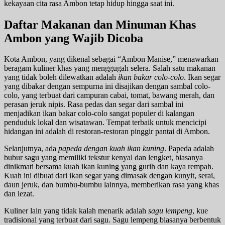
kekayaan cita rasa Ambon tetap hidup hingga saat ini.
Daftar Makanan dan Minuman Khas
Ambon yang Wajib Dicoba
Kota Ambon, yang dikenal sebagai “Ambon Manise,” menawarkan
beragam kuliner khas yang menggugah selera. Salah satu makanan
yang tidak boleh dilewatkan adalah
ikan bakar colo-colo
. Ikan segar
yang dibakar dengan sempurna ini disajikan dengan sambal colo-
colo, yang terbuat dari campuran cabai, tomat, bawang merah, dan
perasan jeruk nipis. Rasa pedas dan segar dari sambal ini
menjadikan ikan bakar colo-colo sangat populer di kalangan
penduduk lokal dan wisatawan. Tempat terbaik untuk mencicipi
hidangan ini adalah di restoran-restoran pinggir pantai di Ambon.
Selanjutnya, ada
papeda dengan kuah ikan kuning
. Papeda adalah
bubur sagu yang memiliki tekstur kenyal dan lengket, biasanya
dinikmati bersama kuah ikan kuning yang gurih dan kaya rempah.
Kuah ini dibuat dari ikan segar yang dimasak dengan kunyit, serai,
daun jeruk, dan bumbu-bumbu lainnya, memberikan rasa yang khas
dan lezat.
Kuliner lain yang tidak kalah menarik adalah
sagu lempeng
, kue
tradisional yang terbuat dari sagu. Sagu lempeng biasanya berbentuk