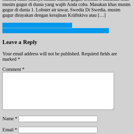
musim gugur di dunia yang wajib Anda coba. Masakan khas musim
gugur di dunia 1. Lobster air tawar, Swedia Di Swedia, musim
gugur dirayakan dengan kerajinan Kräftskiva atau […]
Post
Kuliner Terkenal di Kota Yogyakarta
6 Fitur Baru YouTube Shorts yang Mirip dengan TikTok
navigation
Leave a Reply
Your email address will not be published.
Required fields are
marked
*
Comment
*
Name
*
Email
*