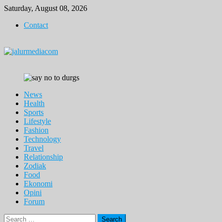
Skip
Saturday, August 08, 2026
to
Contact
content
News
Health
Sports
Lifestyle
Fashion
Technology
Travel
Relationship
Zodiak
Food
Ekonomi
Opini
Forum
Search