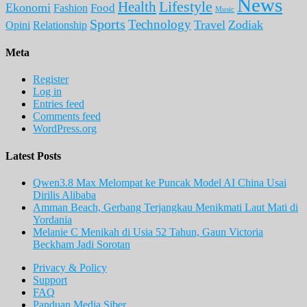
News
Lifestyle
Health
Ekonomi
Food
Fashion
Music
Sports
Technology
Travel
Zodiak
Opini
Relationship
Meta
Register
Log in
Entries feed
Comments feed
WordPress.org
Latest Posts
Qwen3.8 Max Melompat ke Puncak Model AI China Usai
Dirilis Alibaba
Amman Beach, Gerbang Terjangkau Menikmati Laut Mati di
Yordania
Melanie C Menikah di Usia 52 Tahun, Gaun Victoria
Beckham Jadi Sorotan
Privacy & Policy
Support
FAQ
Panduan Media Siber