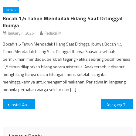
NEWS
Bocah 1,5 Tahun Mendadak Hilang Saat Ditinggal
Ibunya
January 4, 2026
RedaksiJM
Bocah 1,5 Tahun Mendadak Hilang Saat Ditinggal Ibunya Bocah 1,5
Tahun Mendadak Hilang Saat Ditinggal Ibunya Suasana sebuah
permukiman mendadak berubah tegang ketika seorang bocah berusia
1,5 tahun dilaporkan hilang secara misterius. Anak tersebut disebut
menghilang hanya dalam hitungan menit setelah sang ibu
meninggalkannya untuk mengambil makanan. Peristiwa ini langsung
menyita perhatian warga sekitar dan […]
Post
Install Aplikasi di MacBook: Tips, Trik, dan Sumber Tepercaya
Kejagung Tetapkan Nadiem Makarim Tersangka Kasus Korupsi
navigation