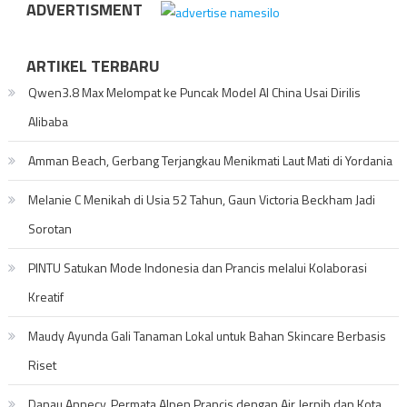
ADVERTISMENT
ARTIKEL TERBARU
Qwen3.8 Max Melompat ke Puncak Model AI China Usai Dirilis
Alibaba
Amman Beach, Gerbang Terjangkau Menikmati Laut Mati di Yordania
Melanie C Menikah di Usia 52 Tahun, Gaun Victoria Beckham Jadi
Sorotan
PINTU Satukan Mode Indonesia dan Prancis melalui Kolaborasi
Kreatif
Maudy Ayunda Gali Tanaman Lokal untuk Bahan Skincare Berbasis
Riset
Danau Annecy, Permata Alpen Prancis dengan Air Jernih dan Kota