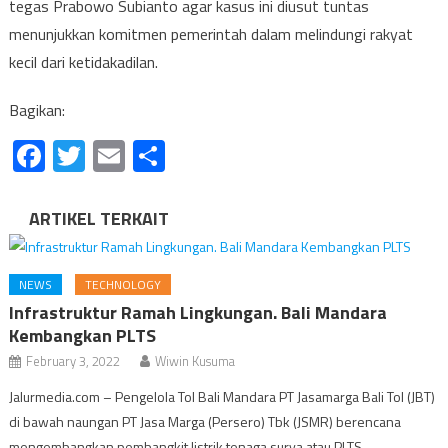
tegas Prabowo Subianto agar kasus ini diusut tuntas
menunjukkan komitmen pemerintah dalam melindungi rakyat
kecil dari ketidakadilan.
Bagikan:
Facebook
Twitter
Email
Share
ARTIKEL TERKAIT
NEWS
TECHNOLOGY
Infrastruktur Ramah Lingkungan. Bali Mandara
Kembangkan PLTS
February 3, 2022
Wiwin Kusuma
Jalurmedia.com – Pengelola Tol Bali Mandara PT Jasamarga Bali Tol (JBT)
di bawah naungan PT Jasa Marga (Persero) Tbk (JSMR) berencana
mengembangkan pembangkit listrik tenaga surya atau PLTS.