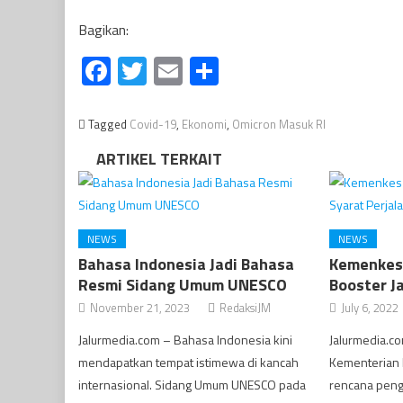
Bagikan:
Facebook
Twitter
Email
Share
Tagged
Covid-19
,
Ekonomi
,
Omicron Masuk RI
ARTIKEL TERKAIT
NEWS
NEWS
Bahasa Indonesia Jadi Bahasa
Kemenkes
Resmi Sidang Umum UNESCO
Booster J
November 21, 2023
RedaksiJM
July 6, 2022
Jalurmedia.com – Bahasa Indonesia kini
Jalurmedia.c
mendapatkan tempat istimewa di kancah
Kementerian
internasional. Sidang Umum UNESCO pada
rencana peng