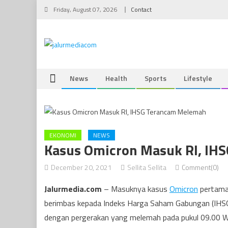
Skip
Friday, August 07, 2026
Contact
to
content
News
Health
Sports
Lifestyle
EKONOMI
NEWS
Kasus Omicron Masuk RI, IH
December 20, 2021
Sellita Sellita
Comment(0)
Jalurmedia.com
– Masuknya kasus
Omicron
pertama 
berimbas kepada Indeks Harga Saham Gabungan (IHSG)
dengan pergerakan yang melemah pada pukul 09.00 WIB.