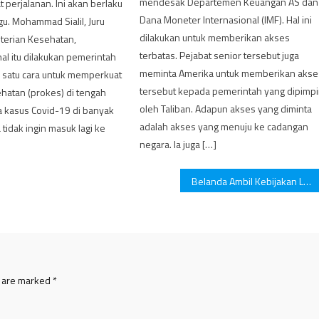
mendesak Departemen Keuangan AS dan
t perjalanan. Ini akan berlaku
Dana Moneter Internasional (IMF). Hal ini
u. Mohammad Sialil, Juru
dilakukan untuk memberikan akses
terian Kesehatan,
terbatas. Pejabat senior tersebut juga
l itu dilakukan pemerintah
meminta Amerika untuk memberikan akse
 satu cara untuk memperkuat
tersebut kepada pemerintah yang dipimp
hatan (prokes) di tengah
oleh Taliban. Adapun akses yang diminta
 kasus Covid-19 di banyak
adalah akses yang menuju ke cadangan
 tidak ingin masuk lagi ke
negara. Ia juga […]
Belanda Ambil Kebijakan Lockdown Selama Natal Terkait Omicron
s are marked
*