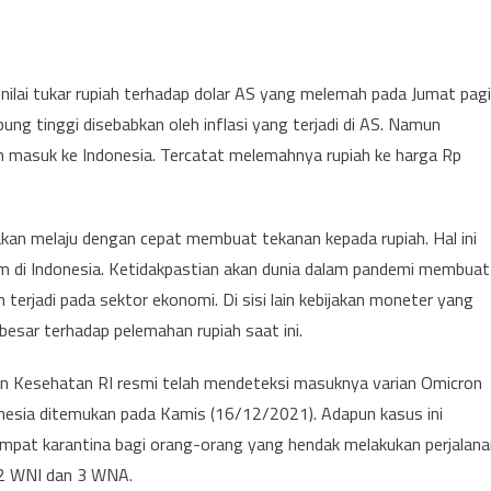
nilai tukar rupiah terhadap dolar AS yang melemah pada Jumat pagi
bung tinggi disebabkan oleh inflasi yang terjadi di AS. Namun
on masuk ke Indonesia. Tercatat melemahnya rupiah ke harga Rp
.
an melaju dengan cepat membuat tekanan kepada rupiah. Hal ini
am di Indonesia. Ketidakpastian akan dunia dalam pandemi membuat
terjadi pada sektor ekonomi. Di sisi lain kebijakan moneter yang
besar terhadap pelemahan rupiah saat ini.
n Kesehatan RI resmi telah mendeteksi masuknya varian Omicron
onesia ditemukan pada Kamis (16/12/2021). Adapun kasus ini
empat karantina bagi orang-orang yang hendak melakukan perjalana
a 2 WNI dan 3 WNA.