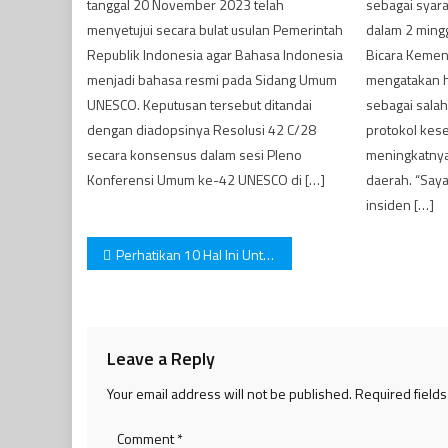
tanggal 20 November 2023 telah
sebagai syara
menyetujui secara bulat usulan Pemerintah
dalam 2 mingg
Republik Indonesia agar Bahasa Indonesia
Bicara Kemen
menjadi bahasa resmi pada Sidang Umum
mengatakan ha
UNESCO. Keputusan tersebut ditandai
sebagai salah
dengan diadopsinya Resolusi 42 C/28
protokol kese
secara konsensus dalam sesi Pleno
meningkatnya
Konferensi Umum ke-42 UNESCO di […]
daerah. “Saya
insiden […]
Post
Perhatikan 10 Hal Ini Untuk Mencegah Anak Kecanduan Gadget Selama Pandemi
navigation
Leave a Reply
Your email address will not be published.
Required field
Comment
*