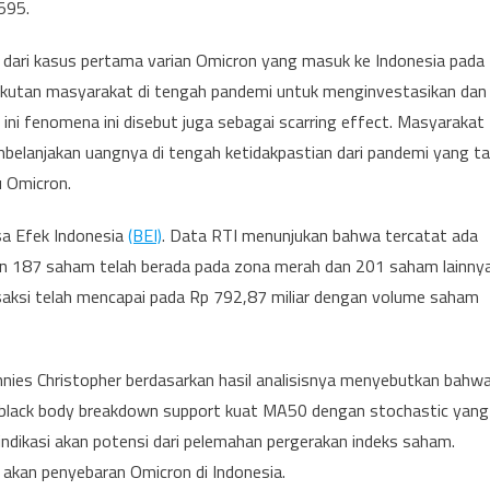
595.
 dari kasus pertama varian Omicron yang masuk ke Indonesia pada
akutan masyarakat di tengah pandemi untuk menginvestasikan dan
i fenomena ini disebut juga sebagai scarring effect. Masyarakat
belanjakan uangnya di tengah ketidakpastian dari pandemi yang ta
u Omicron.
sa Efek Indonesia
(BEI)
. Data RTI menunjukan bahwa tercatat ada
n 187 saham telah berada pada zona merah dan 201 saham lainny
ansaksi telah mencapai pada Rp 792,87 miliar dengan volume saham
nies Christopher berdasarkan hasil analisisnya menyebutkan bahw
 black body breakdown support kuat MA50 dengan stochastic yang
dikasi akan potensi dari pelemahan pergerakan indeks saham.
 akan penyebaran Omicron di Indonesia.