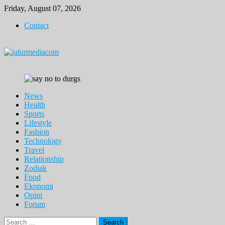
Skip
Friday, August 07, 2026
to
Contact
content
News
Health
Sports
Lifestyle
Fashion
Technology
Travel
Relationship
Zodiak
Food
Ekonomi
Opini
Forum
Search