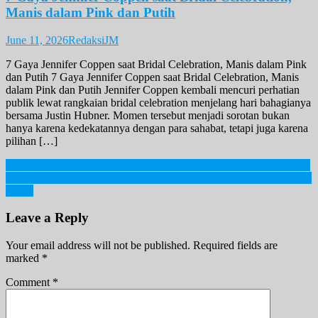
Manis dalam Pink dan Putih
June 11, 2026
RedaksiJM
7 Gaya Jennifer Coppen saat Bridal Celebration, Manis dalam Pink
dan Putih 7 Gaya Jennifer Coppen saat Bridal Celebration, Manis
dalam Pink dan Putih Jennifer Coppen kembali mencuri perhatian
publik lewat rangkaian bridal celebration menjelang hari bahagianya
bersama Justin Hubner. Momen tersebut menjadi sorotan bukan
hanya karena kedekatannya dengan para sahabat, tetapi juga karena
pilihan […]
Post
Raline Shah Masuk Kepala Empat, Pilih Jadi Versi Tersehat Dirinya
Acubi Makin Digemari Gen Z, Gaya Korea yang Simpel Tapi Tetap
navigation
Tajam
Leave a Reply
Your email address will not be published.
Required fields are
marked
*
Comment
*