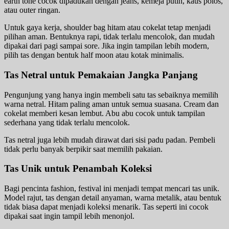
earth tone cocok dipadukan dengan jeans, kemeja putih, kaus polos,
atau outer ringan.
Untuk gaya kerja, shoulder bag hitam atau cokelat tetap menjadi
pilihan aman. Bentuknya rapi, tidak terlalu mencolok, dan mudah
dipakai dari pagi sampai sore. Jika ingin tampilan lebih modern,
pilih tas dengan bentuk half moon atau kotak minimalis.
Tas Netral untuk Pemakaian Jangka Panjang
Pengunjung yang hanya ingin membeli satu tas sebaiknya memilih
warna netral. Hitam paling aman untuk semua suasana. Cream dan
cokelat memberi kesan lembut. Abu abu cocok untuk tampilan
sederhana yang tidak terlalu mencolok.
Tas netral juga lebih mudah dirawat dari sisi padu padan. Pembeli
tidak perlu banyak berpikir saat memilih pakaian.
Tas Unik untuk Penambah Koleksi
Bagi pencinta fashion, festival ini menjadi tempat mencari tas unik.
Model rajut, tas dengan detail anyaman, warna metalik, atau bentuk
tidak biasa dapat menjadi koleksi menarik. Tas seperti ini cocok
dipakai saat ingin tampil lebih menonjol.