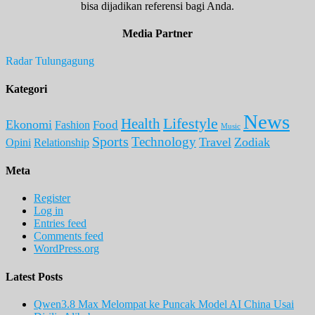
bisa dijadikan referensi bagi Anda.
Media Partner
Radar Tulungagung
Kategori
News
Lifestyle
Health
Ekonomi
Food
Fashion
Music
Sports
Technology
Travel
Zodiak
Opini
Relationship
Meta
Register
Log in
Entries feed
Comments feed
WordPress.org
Latest Posts
Qwen3.8 Max Melompat ke Puncak Model AI China Usai