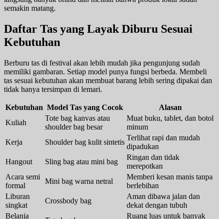
semakin matang.
Daftar Tas yang Layak Diburu Sesuai
Kebutuhan
Berburu tas di festival akan lebih mudah jika pengunjung sudah
memiliki gambaran. Setiap model punya fungsi berbeda. Membeli
tas sesuai kebutuhan akan membuat barang lebih sering dipakai dan
tidak hanya tersimpan di lemari.
Kebutuhan
Model Tas yang Cocok
Alasan
Tote bag kanvas atau
Muat buku, tablet, dan botol
Kuliah
shoulder bag besar
minum
Terlihat rapi dan mudah
Kerja
Shoulder bag kulit sintetis
dipadukan
Ringan dan tidak
Hangout
Sling bag atau mini bag
merepotkan
Acara semi
Memberi kesan manis tanpa
Mini bag warna netral
formal
berlebihan
Liburan
Aman dibawa jalan dan
Crossbody bag
singkat
dekat dengan tubuh
Belanja
Ruang luas untuk banyak