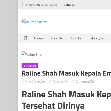
Skip
Friday, August 07, 2026
Contact
to
content
News
Health
Sports
Lifestyle
FASHION
Raline Shah Masuk Kepala Empa
May 29, 2026
RedaksiJM
Comment(0)
Raline Shah Masuk Kepal
Tersehat Dirinya