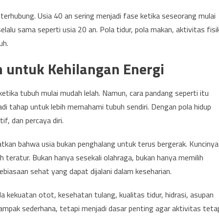
rhubung. Usia 40 an sering menjadi fase ketika seseorang mulai
lalu sama seperti usia 20 an. Pola tidur, pola makan, aktivitas fisi
uh.
 untuk Kehilangan Energi
tika tubuh mulai mudah lelah. Namun, cara pandang seperti itu
jadi tahap untuk lebih memahami tubuh sendiri. Dengan pola hidup
f, dan percaya diri.
hatkan bahwa usia bukan penghalang untuk terus bergerak. Kuncinya
 teratur. Bukan hanya sesekali olahraga, bukan hanya memilih
biasaan sehat yang dapat dijalani dalam keseharian.
 kekuatan otot, kesehatan tulang, kualitas tidur, hidrasi, asupan
 tampak sederhana, tetapi menjadi dasar penting agar aktivitas teta