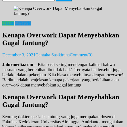
for:
Health
Lifestyle
Kenapa Overwork Dapat Menyebabkan
Gagal Jantung?
December 3, 2021
Cantaka Sasikirana
Comment(0)
Jalurmedia.com
– Kita pasti sering mendengar kalimat bahwa
‘sesuatu yang berlebihan itu tidak baik’. Ternyata hal tersebut juga
berlaku dalam pekerjaan. Kita biasa menyebutnya dengan
overwork
.
Berikut adalah penjelasan kenapa pekerjaan yang berlebihan atau
overwork
dapat menyebabkan gagal jantung.
Kenapa Overwork Dapat Menyebabkan
Gagal Jantung?
Seorang dokter spesialis jantung yang juga merupakan dosen di
Fakultas Kedokteran Universitas Airlangga, Andrianto, mengatakan
bahwa ketika seseorang menjalani
overwork
maka akan terjadi