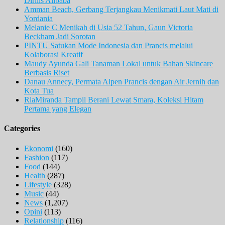
Dirilis Alibaba
Amman Beach, Gerbang Terjangkau Menikmati Laut Mati di
Yordania
Melanie C Menikah di Usia 52 Tahun, Gaun Victoria
Beckham Jadi Sorotan
PINTU Satukan Mode Indonesia dan Prancis melalui
Kolaborasi Kreatif
Maudy Ayunda Gali Tanaman Lokal untuk Bahan Skincare
Berbasis Riset
Danau Annecy, Permata Alpen Prancis dengan Air Jernih dan
Kota Tua
RiaMiranda Tampil Berani Lewat Smara, Koleksi Hitam
Pertama yang Elegan
Categories
Ekonomi
(160)
Fashion
(117)
Food
(144)
Health
(287)
Lifestyle
(328)
Music
(44)
News
(1,207)
Opini
(113)
Relationship
(116)