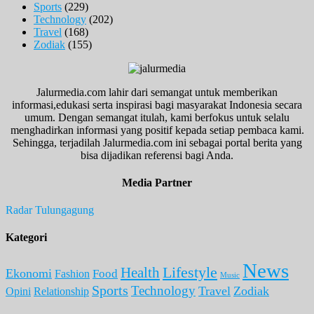
Sports
(229)
Technology
(202)
Travel
(168)
Zodiak
(155)
Jalurmedia.com lahir dari semangat untuk memberikan
informasi,edukasi serta inspirasi bagi masyarakat Indonesia secara
umum. Dengan semangat itulah, kami berfokus untuk selalu
menghadirkan informasi yang positif kepada setiap pembaca kami.
Sehingga, terjadilah Jalurmedia.com ini sebagai portal berita yang
bisa dijadikan referensi bagi Anda.
Media Partner
Radar Tulungagung
Kategori
News
Lifestyle
Health
Ekonomi
Food
Fashion
Music
Sports
Technology
Travel
Zodiak
Opini
Relationship