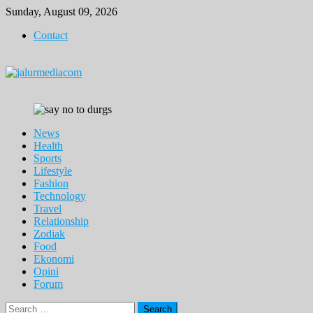
Skip
Sunday, August 09, 2026
to
Contact
content
News
Health
Sports
Lifestyle
Fashion
Technology
Travel
Relationship
Zodiak
Food
Ekonomi
Opini
Forum
Search