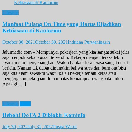
Lifestyle
Manfaat Pulang On Time yang Harus Dijadikan
Kebiasaan di Kantormu
October 30, 2021
October 30, 2021
Indriana Purwaningsih
Jalurmedia.com – Mempunyai pekerjaan yang kita sangat sukai jelas
saja menjadi kebahagiaan tersendiri. Bekerja menjadi terasa lebih
nyaman dan menyenangkan. Waktu bahkan bisa terasa sangat cepat
berlalu. Namun tak dapat dipungkiri bahwa stres dan burn out bisa
saja kita alami sewaktu waktu kalau bekerja terlalu keras atau
mengerjakan pekerjaan di luar batas kemampuan yang kita miliki.
Apalagi […]
Lifestyle
News
Heboh! DoTA 2 Diblokir Kominfo
July 30, 2022
July 31, 2022
Puspa Warni