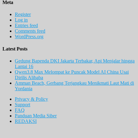
Meta
Register
Log in
Entries feed
Comments feed
WordPress.org
Latest Posts
Gedung Bapenda DKI Jakarta Terbakar, Api Menjalar hingga
Lantai 16
Qwen3.8 Max Melompat ke Puncak Model AI China Usai
Dirilis Alibaba
Amman Beach, Gerbang Terjangkau Menikmati Laut Mati di
Yordania
Privacy & Policy
Support
FAQ
Panduan Media Siber
REDAKSI