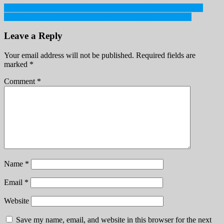
Post
Hindari Lonjakan Covid-19. Libur Khusus Nataru Dihapuskan
Kebakaran Gedung Cyber. 2 Orang Dinyatakan Meninggal
navigation
Leave a Reply
Your email address will not be published.
Required fields are
marked
*
Comment
*
Name
*
Email
*
Website
Save my name, email, and website in this browser for the next