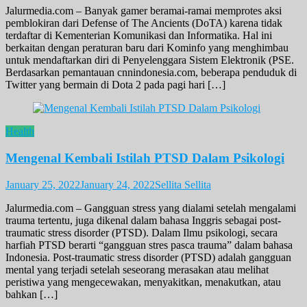
Jalurmedia.com – Banyak gamer beramai-ramai memprotes aksi
pemblokiran dari Defense of The Ancients (DoTA) karena tidak
terdaftar di Kementerian Komunikasi dan Informatika. Hal ini
berkaitan dengan peraturan baru dari Kominfo yang menghimbau
untuk mendaftarkan diri di Penyelenggara Sistem Elektronik (PSE.
Berdasarkan pemantauan cnnindonesia.com, beberapa penduduk di
Twitter yang bermain di Dota 2 pada pagi hari […]
Health
Mengenal Kembali Istilah PTSD Dalam Psikologi
January 25, 2022
January 24, 2022
Sellita Sellita
Jalurmedia.com – Gangguan stress yang dialami setelah mengalami
trauma tertentu, juga dikenal dalam bahasa Inggris sebagai post-
traumatic stress disorder (PTSD). Dalam Ilmu psikologi, secara
harfiah PTSD berarti “gangguan stres pasca trauma” dalam bahasa
Indonesia. Post-traumatic stress disorder (PTSD) adalah gangguan
mental yang terjadi setelah seseorang merasakan atau melihat
peristiwa yang mengecewakan, menyakitkan, menakutkan, atau
bahkan […]