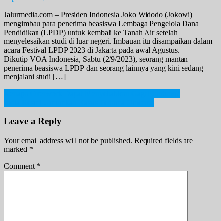
Jalurmedia.com – Presiden Indonesia Joko Widodo (Jokowi)
mengimbau para penerima beasiswa Lembaga Pengelola Dana
Pendidikan (LPDP) untuk kembali ke Tanah Air setelah
menyelesaikan studi di luar negeri. Imbauan itu disampaikan dalam
acara Festival LPDP 2023 di Jakarta pada awal Agustus.
Dikutip VOA Indonesia, Sabtu (2/9/2023), seorang mantan
penerima beasiswa LPDP dan seorang lainnya yang kini sedang
menjalani studi […]
Post
Kenapa Overwork Dapat Menyebabkan Gagal Jantung?
India Resmi Umumkan Kasus Pertama Omicron
navigation
Leave a Reply
Your email address will not be published.
Required fields are
marked
*
Comment
*