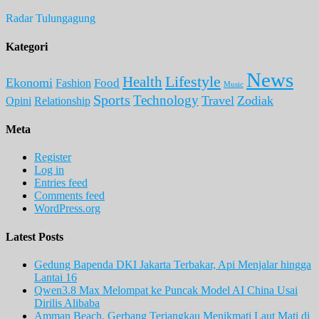
Radar Tulungagung
Kategori
News
Lifestyle
Health
Ekonomi
Food
Fashion
Music
Sports
Technology
Travel
Zodiak
Opini
Relationship
Meta
Register
Log in
Entries feed
Comments feed
WordPress.org
Latest Posts
Gedung Bapenda DKI Jakarta Terbakar, Api Menjalar hingga
Lantai 16
Qwen3.8 Max Melompat ke Puncak Model AI China Usai
Dirilis Alibaba
Amman Beach, Gerbang Terjangkau Menikmati Laut Mati di