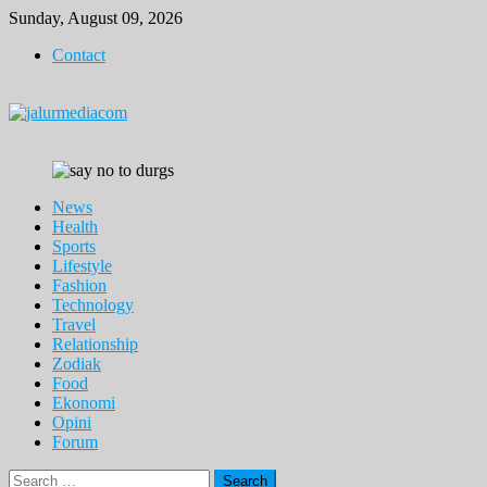
Skip
Sunday, August 09, 2026
to
Contact
content
News
Health
Sports
Lifestyle
Fashion
Technology
Travel
Relationship
Zodiak
Food
Ekonomi
Opini
Forum
Search