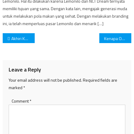
Lemonilo. Hal itu dilakukan karena Lemonilo dan NCT Dream ternyata
memiliki tujuan yang sama. Dengan kata lain, mengajak generasi muda
untuk melakukan pola makan yang sehat. Dengan melakukan branding
ini, ia telah memperluas pasar Lemonilo dan menarik […]
Post
Akhiri Ketimpangan AIDS, Happy AIDS World Day!
Kenapa Overwork Dapat Menyebabkan Gagal Jantung?
navigation
Leave a Reply
Your email address will not be published.
Required fields are
marked
*
Comment
*