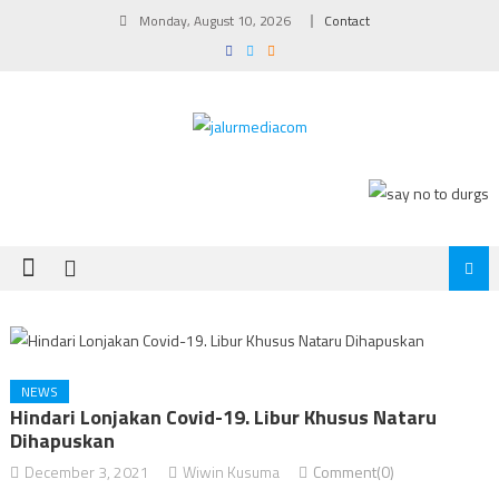
Skip
Monday, August 10, 2026
Contact
to
content
NEWS
Hindari Lonjakan Covid-19. Libur Khusus Nataru
Dihapuskan
December 3, 2021
Wiwin Kusuma
Comment(0)