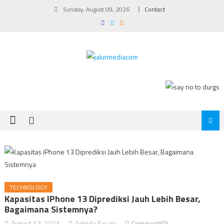
Skip
Sunday, August 09, 2026
Contact
to
content
TECHNOLOGY
Kapasitas IPhone 13 Diprediksi Jauh Lebih Besar,
Bagaimana Sistemnya?
August 17, 2021
Adinda Fayani
Comment(0)