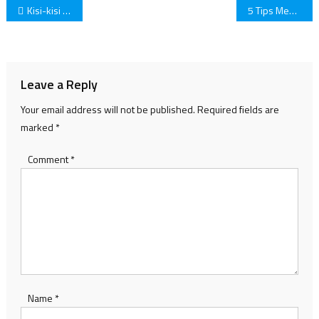
Post
Kisi-kisi iPhone 13 Mulai Mencuat Ke Publik! Bagaimana Modelnya?
5 Tips Menjaga Kesehatan Mental di Tengah Pandemi!
navigation
Leave a Reply
Your email address will not be published.
Required fields are
marked
*
Comment
*
Name
*