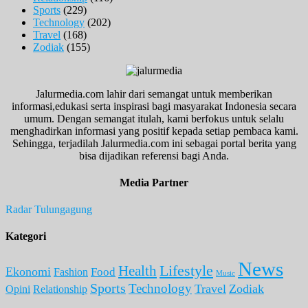
Sports
(229)
Technology
(202)
Travel
(168)
Zodiak
(155)
Jalurmedia.com lahir dari semangat untuk memberikan
informasi,edukasi serta inspirasi bagi masyarakat Indonesia secara
umum. Dengan semangat itulah, kami berfokus untuk selalu
menghadirkan informasi yang positif kepada setiap pembaca kami.
Sehingga, terjadilah Jalurmedia.com ini sebagai portal berita yang
bisa dijadikan referensi bagi Anda.
Media Partner
Radar Tulungagung
Kategori
News
Lifestyle
Health
Ekonomi
Food
Fashion
Music
Sports
Technology
Travel
Zodiak
Opini
Relationship