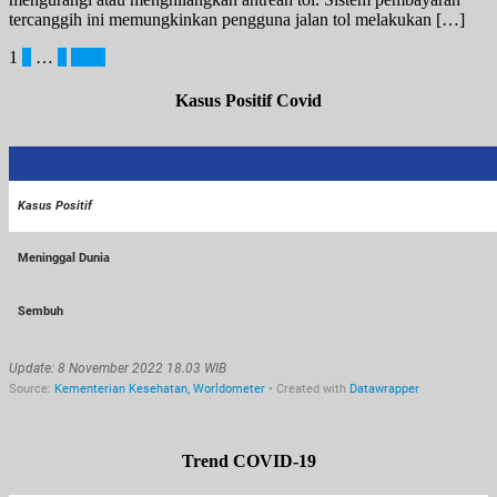
tercanggih ini memungkinkan pengguna jalan tol melakukan […]
Posts
1
2
…
8
Next
pagination
Kasus Positif Covid
Trend COVID-19