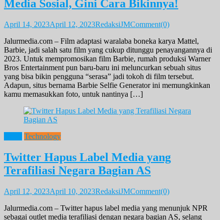
Media Sosial, Gini Cara Bikinnya!
April 14, 2023
April 12, 2023
RedaksiJM
Comment(0)
Jalurmedia.com – Film adaptasi waralaba boneka karya Mattel,
Barbie, jadi salah satu film yang cukup ditunggu penayangannya di
2023. Untuk mempromosikan film Barbie, rumah produksi Warner
Bros Entertainment pun baru-baru ini meluncurkan sebuah situs
yang bisa bikin pengguna “serasa” jadi tokoh di film tersebut.
Adapun, situs bernama Barbie Selfie Generator ini memungkinkan
kamu memasukkan foto, untuk nantinya […]
News
Technology
Twitter Hapus Label Media yang
Terafiliasi Negara Bagian AS
April 12, 2023
April 10, 2023
RedaksiJM
Comment(0)
Jalurmedia.com – Twitter hapus label media yang menunjuk NPR
sebagai outlet media terafiliasi dengan negara bagian AS, selang