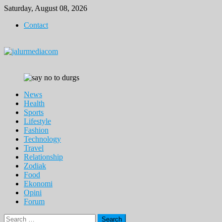
Skip
Saturday, August 08, 2026
to
Contact
content
News
Health
Sports
Lifestyle
Fashion
Technology
Travel
Relationship
Zodiak
Food
Ekonomi
Opini
Forum
Search