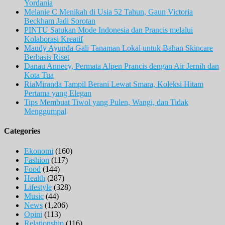
Yordania
Melanie C Menikah di Usia 52 Tahun, Gaun Victoria
Beckham Jadi Sorotan
PINTU Satukan Mode Indonesia dan Prancis melalui
Kolaborasi Kreatif
Maudy Ayunda Gali Tanaman Lokal untuk Bahan Skincare
Berbasis Riset
Danau Annecy, Permata Alpen Prancis dengan Air Jernih dan
Kota Tua
RiaMiranda Tampil Berani Lewat Smara, Koleksi Hitam
Pertama yang Elegan
Tips Membuat Tiwol yang Pulen, Wangi, dan Tidak
Menggumpal
Categories
Ekonomi
(160)
Fashion
(117)
Food
(144)
Health
(287)
Lifestyle
(328)
Music
(44)
News
(1,206)
Opini
(113)
Relationship
(116)