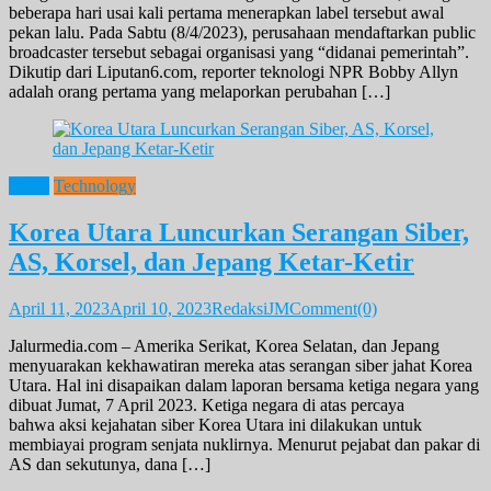
beberapa hari usai kali pertama menerapkan label tersebut awal
pekan lalu. Pada Sabtu (8/4/2023), perusahaan mendaftarkan public
broadcaster tersebut sebagai organisasi yang “didanai pemerintah”.
Dikutip dari Liputan6.com, reporter teknologi NPR Bobby Allyn
adalah orang pertama yang melaporkan perubahan […]
News
Technology
Korea Utara Luncurkan Serangan Siber,
AS, Korsel, dan Jepang Ketar-Ketir
April 11, 2023
April 10, 2023
RedaksiJM
Comment(0)
Jalurmedia.com – Amerika Serikat, Korea Selatan, dan Jepang
menyuarakan kekhawatiran mereka atas serangan siber jahat Korea
Utara. Hal ini disapaikan dalam laporan bersama ketiga negara yang
dibuat Jumat, 7 April 2023. Ketiga negara di atas percaya
bahwa aksi kejahatan siber Korea Utara ini dilakukan untuk
membiayai program senjata nuklirnya. Menurut pejabat dan pakar di
AS dan sekutunya, dana […]