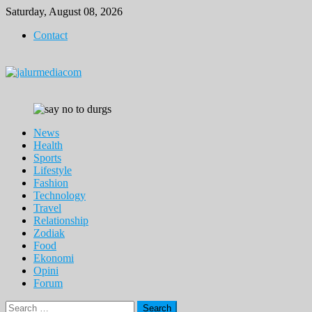
Skip
Saturday, August 08, 2026
to
Contact
content
News
Health
Sports
Lifestyle
Fashion
Technology
Travel
Relationship
Zodiak
Food
Ekonomi
Opini
Forum
Search