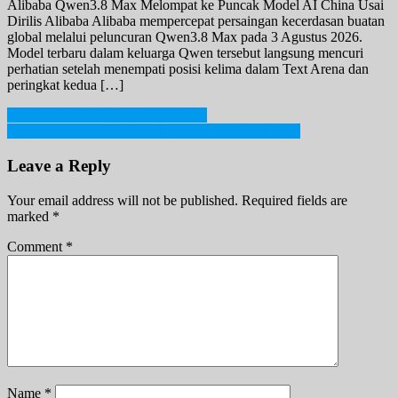
Alibaba Qwen3.8 Max Melompat ke Puncak Model AI China Usai
Dirilis Alibaba Alibaba mempercepat persaingan kecerdasan buatan
global melalui peluncuran Qwen3.8 Max pada 3 Agustus 2026.
Model terbaru dalam keluarga Qwen tersebut langsung mencuri
perhatian setelah menempati posisi kelima dalam Text Arena dan
peringkat kedua […]
Post
Manfaat Sayur Kol Bagi Kesehatan
Penggunaan Artificial Intelligence dalam Kehidupan
navigation
Leave a Reply
Your email address will not be published.
Required fields are
marked
*
Comment
*
Name
*