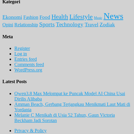
Kategori
News
Lifestyle
Health
Ekonomi
Food
Fashion
Music
Sports
Technology
Travel
Zodiak
Opini
Relationship
Meta
Register
Log in
Entries feed
Comments feed
WordPress.org
Latest Posts
Qwen3.8 Max Melompat ke Puncak Model AI China Usai
Dirilis Alibaba
Amman Beach, Gerbang Terjangkau Menikmati Laut Mati di
Yordania
Melanie C Menikah di Usia 52 Tahun, Gaun Victoria
Beckham Jadi Sorotan
Privacy & Policy