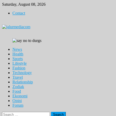
Skip
Saturday, August 08, 2026
to
Contact
content
News
Health
Sports
Lifestyle
Fashion
Technology
Travel
Relationship
Zodiak
Food
Ekonomi
Opini
Forum
Search