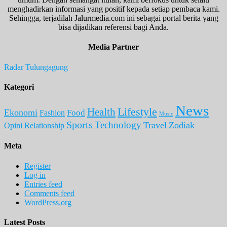
menghadirkan informasi yang positif kepada setiap pembaca kami.
Sehingga, terjadilah Jalurmedia.com ini sebagai portal berita yang
bisa dijadikan referensi bagi Anda.
Media Partner
Radar Tulungagung
Kategori
News
Lifestyle
Health
Ekonomi
Food
Fashion
Music
Sports
Technology
Travel
Zodiak
Opini
Relationship
Meta
Register
Log in
Entries feed
Comments feed
WordPress.org
Latest Posts