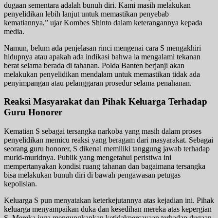
dugaan sementara adalah bunuh diri. Kami masih melakukan
penyelidikan lebih lanjut untuk memastikan penyebab
kematiannya,” ujar Kombes Shinto dalam keterangannya kepada
media.
Namun, belum ada penjelasan rinci mengenai cara S mengakhiri
hidupnya atau apakah ada indikasi bahwa ia mengalami tekanan
berat selama berada di tahanan. Polda Banten berjanji akan
melakukan penyelidikan mendalam untuk memastikan tidak ada
penyimpangan atau pelanggaran prosedur selama penahanan.
Reaksi Masyarakat dan Pihak Keluarga Terhadap
Guru Honorer
Kematian S sebagai tersangka narkoba yang masih dalam proses
penyelidikan memicu reaksi yang beragam dari masyarakat. Sebagai
seorang guru honorer, S dikenal memiliki tanggung jawab terhadap
murid-muridnya. Publik yang mengetahui peristiwa ini
mempertanyakan kondisi ruang tahanan dan bagaimana tersangka
bisa melakukan bunuh diri di bawah pengawasan petugas
kepolisian.
Keluarga S pun menyatakan keterkejutannya atas kejadian ini. Pihak
keluarga menyampaikan duka dan kesedihan mereka atas kepergian
S. Mereka juga mengungkapkan ketidakpercayaan terhadap dugaan