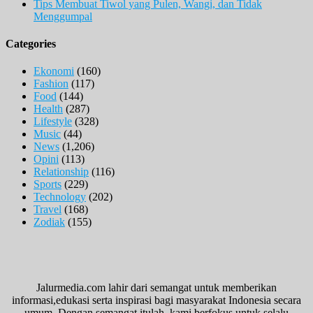
Tips Membuat Tiwol yang Pulen, Wangi, dan Tidak
Menggumpal
Categories
Ekonomi
(160)
Fashion
(117)
Food
(144)
Health
(287)
Lifestyle
(328)
Music
(44)
News
(1,206)
Opini
(113)
Relationship
(116)
Sports
(229)
Technology
(202)
Travel
(168)
Zodiak
(155)
Jalurmedia.com lahir dari semangat untuk memberikan
informasi,edukasi serta inspirasi bagi masyarakat Indonesia secara
umum. Dengan semangat itulah, kami berfokus untuk selalu