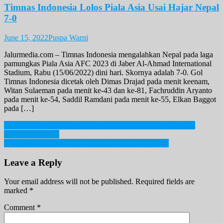
Timnas Indonesia Lolos Piala Asia Usai Hajar Nepal
7-0
June 15, 2022
Puspa Warni
Jalurmedia.com – Timnas Indonesia mengalahkan Nepal pada laga
pamungkas Piala Asia AFC 2023 di Jaber Al-Ahmad International
Stadium, Rabu (15/06/2022) dini hari. Skornya adalah 7-0. Gol
Timnas Indonesia dicetak oleh Dimas Drajad pada menit keenam,
Witan Sulaeman pada menit ke-43 dan ke-81, Fachruddin Aryanto
pada menit ke-54, Saddil Ramdani pada menit ke-55, Elkan Baggot
pada […]
Post
Allen Ren, Aktor China Dijuluki “Bang Sholeh” karena Anti
Kissing di Drama
navigation
Prabowo Bakal Bertemu Joe Biden di Gedung Putih
Leave a Reply
Your email address will not be published.
Required fields are
marked
*
Comment
*