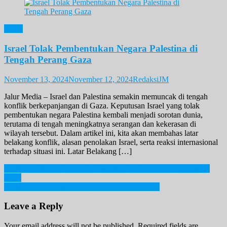
News
Israel Tolak Pembentukan Negara Palestina di
Tengah Perang Gaza
November 13, 2024
November 12, 2024
RedaksiJM
Jalur Media – Israel dan Palestina semakin memuncak di tengah
konflik berkepanjangan di Gaza. Keputusan Israel yang tolak
pembentukan negara Palestina kembali menjadi sorotan dunia,
terutama di tengah meningkatnya serangan dan kekerasan di
wilayah tersebut. Dalam artikel ini, kita akan membahas latar
belakang konflik, alasan penolakan Israel, serta reaksi internasional
terhadap situasi ini. Latar Belakang […]
Post
Persiapan Timnas Indonesia Hadapi Afganistan dan Myanmar di
Turki
navigation
Ragam Manfaat Lidah Buaya untuk Kulit Wajah
Leave a Reply
Your email address will not be published.
Required fields are