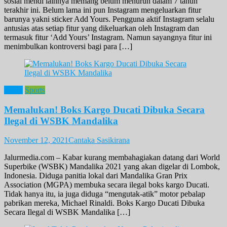
sosial mendi lainnya memang belum menurun dalam 7 tahun
terakhir ini. Belum lama ini pun Instagram mengeluarkan fitur
barunya yakni sticker Add Yours. Pengguna aktif Instagram selalu
antusias atas setiap fitur yang dikeluarkan oleh Instagram dan
termasuk fitur ‘Add Yours’ Instagram. Namun sayangnya fitur ini
menimbulkan kontroversi bagi para […]
News
Sports
Memalukan! Boks Kargo Ducati Dibuka Secara
Ilegal di WSBK Mandalika
November 12, 2021
Cantaka Sasikirana
Jalurmedia.com – Kabar kurang membahagiakan datang dari World
Superbike (WSBK) Mandalika 2021 yang akan digelar di Lombok,
Indonesia. Diduga panitia lokal dari Mandalika Gran Prix
Association (MGPA) membuka secara ilegal boks kargo Ducati.
Tidak hanya itu, ia juga diduga “mengutak-atik” motor pebalap
pabrikan mereka, Michael Rinaldi. Boks Kargo Ducati Dibuka
Secara Ilegal di WSBK Mandalika […]