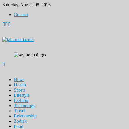
Skip
Saturday, August 08, 2026
to
Contact
content
News
Health
Sports
Lifestyle
Fashion
Technology
Travel
Relationship
Zodiak
Food