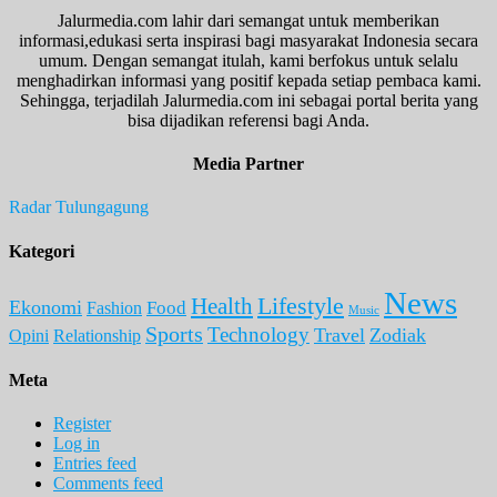
Jalurmedia.com lahir dari semangat untuk memberikan
informasi,edukasi serta inspirasi bagi masyarakat Indonesia secara
umum. Dengan semangat itulah, kami berfokus untuk selalu
menghadirkan informasi yang positif kepada setiap pembaca kami.
Sehingga, terjadilah Jalurmedia.com ini sebagai portal berita yang
bisa dijadikan referensi bagi Anda.
Media Partner
Radar Tulungagung
Kategori
News
Lifestyle
Health
Ekonomi
Food
Fashion
Music
Sports
Technology
Travel
Zodiak
Opini
Relationship
Meta
Register
Log in
Entries feed
Comments feed