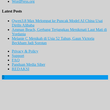
WordPress.org
Latest Posts
Qwen3.8 Max Melompat ke Puncak Model AI China Usai
Dirilis Alibaba
Amman Beach, Gerbang Terjangkau Menikmati Laut Mati di
Yordania
Melanie C Menikah di Usia 52 Tahun, Gaun Victoria
Beckham Jadi Sorotan
Privacy & Policy
Support
FAQ
Panduan Media Siber
REDAKSI