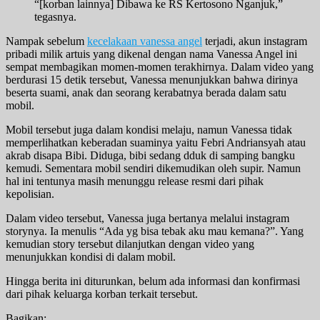
“[korban lainnya] Dibawa ke RS Kertosono Nganjuk,”
tegasnya.
Nampak sebelum
kecelakaan vanessa angel
terjadi, akun instagram
pribadi milik artuis yang dikenal dengan nama Vanessa Angel ini
sempat membagikan momen-momen terakhirnya. Dalam video yang
berdurasi 15 detik tersebut, Vanessa menunjukkan bahwa dirinya
beserta suami, anak dan seorang kerabatnya berada dalam satu
mobil.
Mobil tersebut juga dalam kondisi melaju, namun Vanessa tidak
memperlihatkan keberadan suaminya yaitu Febri Andriansyah atau
akrab disapa Bibi. Diduga, bibi sedang dduk di samping bangku
kemudi. Sementara mobil sendiri dikemudikan oleh supir. Namun
hal ini tentunya masih menunggu release resmi dari pihak
kepolisian.
Dalam video tersebut, Vanessa juga bertanya melalui instagram
storynya. Ia menulis “Ada yg bisa tebak aku mau kemana?”. Yang
kemudian story tersebut dilanjutkan dengan video yang
menunjukkan kondisi di dalam mobil.
Hingga berita ini diturunkan, belum ada informasi dan konfirmasi
dari pihak keluarga korban terkait tersebut.
Bagikan: