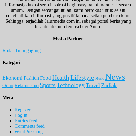
informasi,edukasi serta inspirasi bagi masyarakat Indonesia secara
umum. Dengan semangat itulah, kami berfokus untuk selalu
menghadirkan informasi yang positif kepada setiap pembaca kami.
Sehingga, terjadilah Jalurmedia.com ini sebagai portal berita yang
bisa dijadikan referensi bagi Anda.
Media Partner
Radar Tulungagung
Kategori
News
Lifestyle
Health
Ekonomi
Food
Fashion
Music
Sports
Technology
Travel
Zodiak
Opini
Relationship
Meta
Register
Log in
Entries feed
Comments feed
WordPress.org