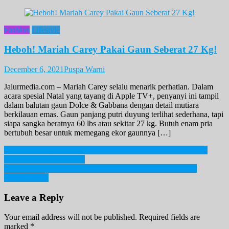
Fashion
Lifestyle
Heboh! Mariah Carey Pakai Gaun Seberat 27 Kg!
December 6, 2021
Puspa Warni
Jalurmedia.com – Mariah Carey selalu menarik perhatian. Dalam
acara spesial Natal yang tayang di Apple TV+, penyanyi ini tampil
dalam balutan gaun Dolce & Gabbana dengan detail mutiara
berkilauan emas. Gaun panjang putri duyung terlihat sederhana, tapi
siapa sangka beratnya 60 lbs atau sekitar 27 kg. Butuh enam pria
bertubuh besar untuk memegang ekor gaunnya […]
Post
Prabowo Pastikan Tetap Kendalikan Kabinet: Langkah Pasti di
Tengah Dinamika Politik
navigation
Guru Honorer Tersangka Narkoba Tewas di Ruang Khusus
Ditreskrimum
Leave a Reply
Your email address will not be published.
Required fields are
marked
*