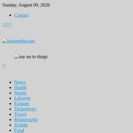
Skip
Sunday, August 09, 2026
to
Contact
content
News
Health
Sports
Lifestyle
Fashion
Technology
Travel
Relationship
Zodiak
Food