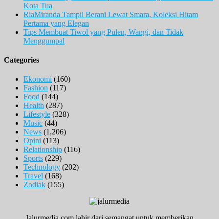
Kota Tua
RiaMiranda Tampil Berani Lewat Smara, Koleksi Hitam
Pertama yang Elegan
Tips Membuat Tiwol yang Pulen, Wangi, dan Tidak
Menggumpal
Categories
Ekonomi
(160)
Fashion
(117)
Food
(144)
Health
(287)
Lifestyle
(328)
Music
(44)
News
(1,206)
Opini
(113)
Relationship
(116)
Sports
(229)
Technology
(202)
Travel
(168)
Zodiak
(155)
Jalurmedia.com lahir dari semangat untuk memberikan