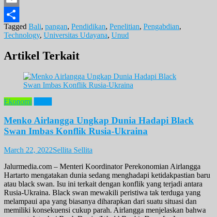
Email
Tagged
Bali
,
pangan
,
Pendidikan
,
Penelitian
,
Pengabdian
,
Share
Technology
,
Universitas Udayana
,
Unud
Artikel Terkait
Ekonomi
News
Menko Airlangga Ungkap Dunia Hadapi Black
Swan Imbas Konflik Rusia-Ukraina
March 22, 2022
Sellita Sellita
Jalurmedia.com – Menteri Koordinator Perekonomian Airlangga
Hartarto mengatakan dunia sedang menghadapi ketidakpastian baru
atau black swan. Isu ini terkait dengan konflik yang terjadi antara
Rusia-Ukraina. Black swan mewakili peristiwa tak terduga yang
melampaui apa yang biasanya diharapkan dari suatu situasi dan
memiliki konsekuensi cukup parah. Airlangga menjelaskan bahwa