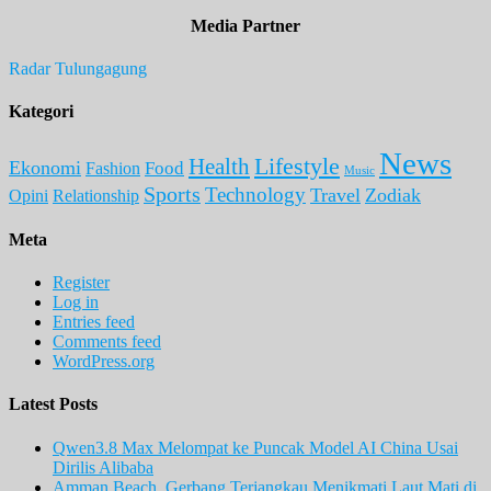
Media Partner
Radar Tulungagung
Kategori
News
Lifestyle
Health
Ekonomi
Food
Fashion
Music
Sports
Technology
Travel
Zodiak
Opini
Relationship
Meta
Register
Log in
Entries feed
Comments feed
WordPress.org
Latest Posts
Qwen3.8 Max Melompat ke Puncak Model AI China Usai
Dirilis Alibaba
Amman Beach, Gerbang Terjangkau Menikmati Laut Mati di