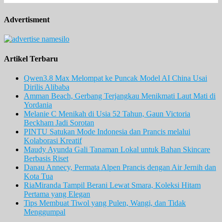
Advertisment
Artikel Terbaru
Qwen3.8 Max Melompat ke Puncak Model AI China Usai
Dirilis Alibaba
Amman Beach, Gerbang Terjangkau Menikmati Laut Mati di
Yordania
Melanie C Menikah di Usia 52 Tahun, Gaun Victoria
Beckham Jadi Sorotan
PINTU Satukan Mode Indonesia dan Prancis melalui
Kolaborasi Kreatif
Maudy Ayunda Gali Tanaman Lokal untuk Bahan Skincare
Berbasis Riset
Danau Annecy, Permata Alpen Prancis dengan Air Jernih dan
Kota Tua
RiaMiranda Tampil Berani Lewat Smara, Koleksi Hitam
Pertama yang Elegan
Tips Membuat Tiwol yang Pulen, Wangi, dan Tidak
Menggumpal