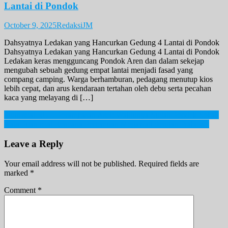
Lantai di Pondok
October 9, 2025
RedaksiJM
Dahsyatnya Ledakan yang Hancurkan Gedung 4 Lantai di Pondok
Dahsyatnya Ledakan yang Hancurkan Gedung 4 Lantai di Pondok
Ledakan keras mengguncang Pondok Aren dan dalam sekejap
mengubah sebuah gedung empat lantai menjadi fasad yang
compang camping. Warga berhamburan, pedagang menutup kios
lebih cepat, dan arus kendaraan tertahan oleh debu serta pecahan
kaca yang melayang di […]
Post
Puan soal RUU Perampasan Aset: Waktunya Sudah Pendek Sekali
Kata Puan soal Rencana Pertemuan Megawati dengan Prabowo
navigation
Leave a Reply
Your email address will not be published.
Required fields are
marked
*
Comment
*