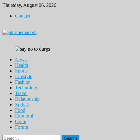
Skip
Thursday, August 06, 2026
to
Contact
content
News
Health
Sports
Lifestyle
Fashion
Technology
Travel
Relationship
Zodiak
Food
Ekonomi
Opini
Forum
Search