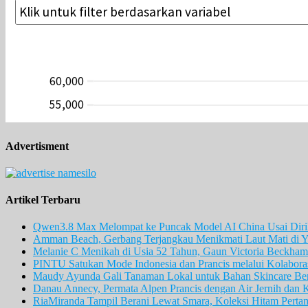
Advertisment
Artikel Terbaru
Qwen3.8 Max Melompat ke Puncak Model AI China Usai Diril
Amman Beach, Gerbang Terjangkau Menikmati Laut Mati di Y
Melanie C Menikah di Usia 52 Tahun, Gaun Victoria Beckham 
PINTU Satukan Mode Indonesia dan Prancis melalui Kolaboras
Maudy Ayunda Gali Tanaman Lokal untuk Bahan Skincare Berb
Danau Annecy, Permata Alpen Prancis dengan Air Jernih dan 
RiaMiranda Tampil Berani Lewat Smara, Koleksi Hitam Perta