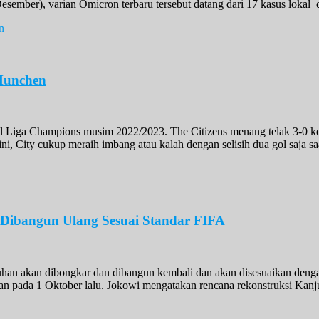
ember), varian Omicron terbaru tersebut datang dari 17 kasus lokal d
 Munchen
nal Liga Champions musim 2022/2023. The Citizens menang telak 3-0 
 ini, City cukup meraih imbang atau kalah dengan selisih dua gol saja
Dibangun Ulang Sesuai Standar FIFA
han akan dibongkar dan dibangun kembali dan akan disesuaikan denga
uhan pada 1 Oktober lalu. Jokowi mengatakan rencana rekonstruksi Kan