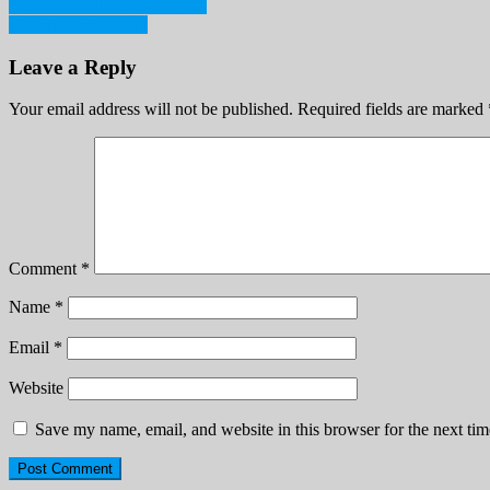
Post
Hikmah di Bulan Ramadhan
Keunikan Kota Bali
navigation
Leave a Reply
Your email address will not be published.
Required fields are marked
Comment
*
Name
*
Email
*
Website
Save my name, email, and website in this browser for the next ti