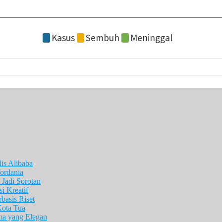
is Alibaba
ordania
Jadi Sorotan
i Kreatif
asis Riset
Kota Tua
ma yang Elegan