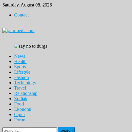
Skip
Saturday, August 08, 2026
to
Contact
content
News
Health
Sports
Lifestyle
Fashion
Technology
Travel
Relationship
Zodiak
Food
Ekonomi
Opini
Forum
Search