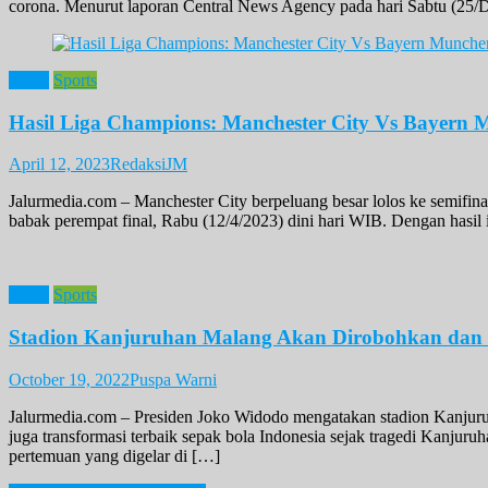
corona. Menurut laporan Central News Agency pada hari Sabtu (25/Des
News
Sports
Hasil Liga Champions: Manchester City Vs Bayern
April 12, 2023
RedaksiJM
Jalurmedia.com – Manchester City berpeluang besar lolos ke semifi
babak perempat final, Rabu (12/4/2023) dini hari WIB. Dengan hasil
News
Sports
Stadion Kanjuruhan Malang Akan Dirobohkan dan 
October 19, 2022
Puspa Warni
Jalurmedia.com – Presiden Joko Widodo mengatakan stadion Kanjuru
juga transformasi terbaik sepak bola Indonesia sejak tragedi Kanjur
pertemuan yang digelar di […]