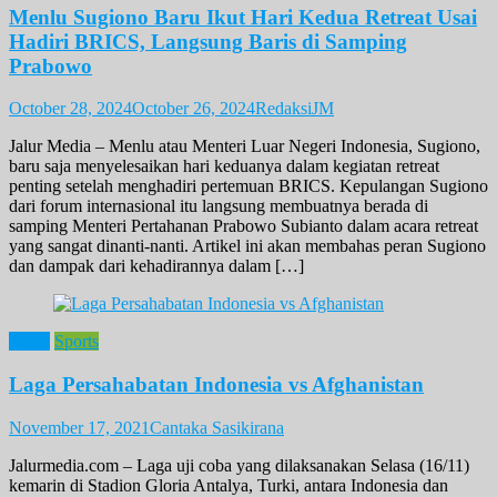
Menlu Sugiono Baru Ikut Hari Kedua Retreat Usai
Hadiri BRICS, Langsung Baris di Samping
Prabowo
October 28, 2024
October 26, 2024
RedaksiJM
Jalur Media – Menlu atau Menteri Luar Negeri Indonesia, Sugiono,
baru saja menyelesaikan hari keduanya dalam kegiatan retreat
penting setelah menghadiri pertemuan BRICS. Kepulangan Sugiono
dari forum internasional itu langsung membuatnya berada di
samping Menteri Pertahanan Prabowo Subianto dalam acara retreat
yang sangat dinanti-nanti. Artikel ini akan membahas peran Sugiono
dan dampak dari kehadirannya dalam […]
News
Sports
Laga Persahabatan Indonesia vs Afghanistan
November 17, 2021
Cantaka Sasikirana
Jalurmedia.com – Laga uji coba yang dilaksanakan Selasa (16/11)
kemarin di Stadion Gloria Antalya, Turki, antara Indonesia dan