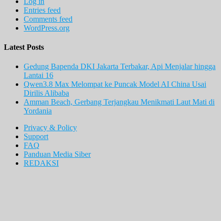
Log in
Entries feed
Comments feed
WordPress.org
Latest Posts
Gedung Bapenda DKI Jakarta Terbakar, Api Menjalar hingga
Lantai 16
Qwen3.8 Max Melompat ke Puncak Model AI China Usai
Dirilis Alibaba
Amman Beach, Gerbang Terjangkau Menikmati Laut Mati di
Yordania
Privacy & Policy
Support
FAQ
Panduan Media Siber
REDAKSI