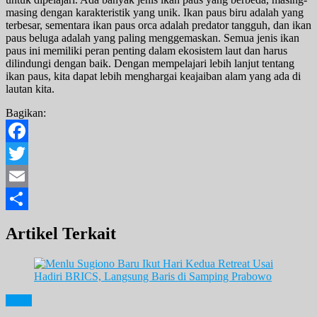
masing dengan karakteristik yang unik. Ikan paus biru adalah yang
terbesar, sementara ikan paus orca adalah predator tangguh, dan ikan
paus beluga adalah yang paling menggemaskan. Semua jenis ikan
paus ini memiliki peran penting dalam ekosistem laut dan harus
dilindungi dengan baik. Dengan mempelajari lebih lanjut tentang
ikan paus, kita dapat lebih menghargai keajaiban alam yang ada di
lautan kita.
Bagikan:
Facebook
Twitter
Email
Share
Artikel Terkait
News