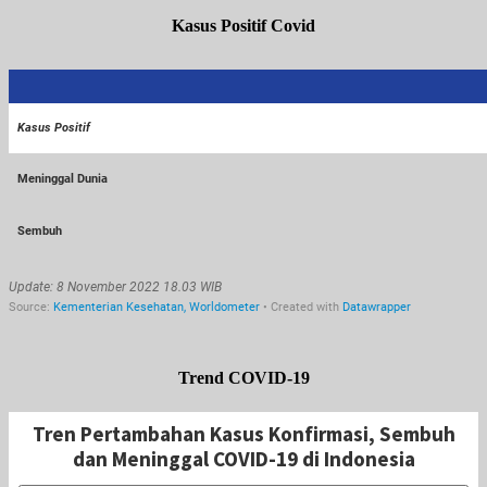
Kasus Positif Covid
Trend COVID-19