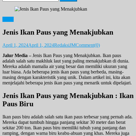
for:
News
Jenis Ikan Paus yang Menakjubkan
April 1, 2024
April 1, 2024
RedaksiJM
Comment(0)
Jalur Media –
Jenis Ikan Paus yang Menakjubkan. Ikan paus
adalah salah satu makhluk laut yang paling menakjubkan di dunia.
Mereka adalah mamalia air yang besar dan memiliki ukuran yang
luar biasa. Ada beberapa jenis ikan paus yang berbeda, masing-
masing dengan karakteristik yang unik. Dalam artikel ini, kita akan
menjelajahi beberapa jenis ikan paus yang menarik untuk dipelajari.
Jenis Ikan Paus yang Menakjubkan : Ikan
Paus Biru
Ikan paus biru adalah salah satu ikan paus terbesar yang pernah ada.
Mereka dapat tumbuh hingga panjang sekitar 30 meter dan berat
sekitar 200 ton. Ikan paus biru memiliki tubuh yang panjang dan
ramping, dengan warna biru keabu-abuan yang khas. Mereka juga