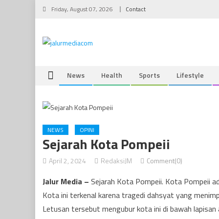
Skip
Friday, August 07, 2026
Contact
to
content
News
Health
Sports
Lifestyle
NEWS
OPINI
Sejarah Kota Pompeii
April 2, 2024
RedaksiJM
Comment(0)
Jalur Media –
Sejarah Kota Pompeii. Kota Pompeii ada
Kota ini terkenal karena tragedi dahsyat yang meni
Letusan tersebut mengubur kota ini di bawah lapisan