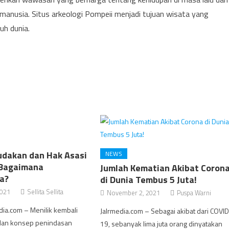
anusia. Situs arkeologi Pompeii menjadi tujuan wisata yang
uh dunia.
udakan dan Hak Asasi
NEWS
 Bagaimana
Jumlah Kematian Akibat Coron
a?
di Dunia Tembus 5 Juta!
2021
Sellita Sellita
November 2, 2021
Puspa Warni
dia.com – Menilik kembali
Jalrmedia.com – Sebagai akibat dari COVI
 dan konsep penindasan
19, sebanyak lima juta orang dinyatakan