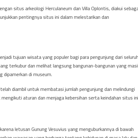
ngan situs arkeologi Herculaneum dan Villa Oplontis, diakui sebaga
njukkan pentingnya situs ini dalam melestarikan dan
enjadi tujuan wisata yang populer bagi para pengunjung dari seluru
 yang terkubur dan melihat langsung bangunan-bangunan yang masi
ang dipamerkan di museum.
h telah diambil untuk membatasi jumlah pengunjung dan melindungi
mengikuti aturan dan menjaga kebersihan serta keindahan situs ini
l karena letusan Gunung Vesuvius yang menguburkannya di bawah
berikan wawasan yang berharga tentang kehidupan di masa lalu dan