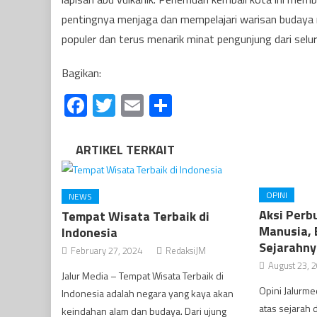
pentingnya menjaga dan mempelajari warisan budaya m
populer dan terus menarik minat pengunjung dari selur
Bagikan:
Facebook
Twitter
Email
Share
ARTIKEL TERKAIT
OPINI
NEWS
Aksi Perb
Tempat Wisata Terbaik di
Manusia,
Indonesia
Sejarahny
February 27, 2024
RedaksiJM
August 23, 
Jalur Media – Tempat Wisata Terbaik di
Opini Jalurme
Indonesia adalah negara yang kaya akan
atas sejarah
keindahan alam dan budaya. Dari ujung