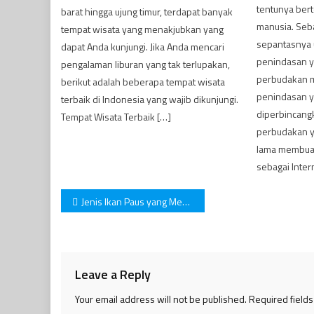
tentunya ber
barat hingga ujung timur, terdapat banyak
manusia. Seb
tempat wisata yang menakjubkan yang
sepantasnya u
dapat Anda kunjungi. Jika Anda mencari
penindasan ya
pengalaman liburan yang tak terlupakan,
perbudakan m
berikut adalah beberapa tempat wisata
penindasan y
terbaik di Indonesia yang wajib dikunjungi.
diperbincangk
Tempat Wisata Terbaik […]
perbudakan y
lama membuat
sebagai Inter
Post
Jenis Ikan Paus yang Menakjubkan
navigation
Leave a Reply
Your email address will not be published.
Required field