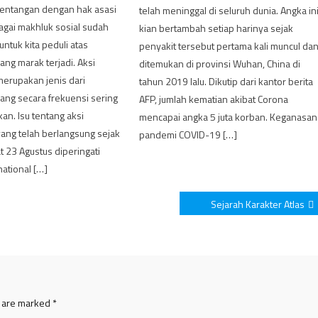
tentangan dengan hak asasi
telah meninggal di seluruh dunia. Angka in
agai makhluk sosial sudah
kian bertambah setiap harinya sejak
ntuk kita peduli atas
penyakit tersebut pertama kali muncul da
ng marak terjadi. Aksi
ditemukan di provinsi Wuhan, China di
erupakan jenis dari
tahun 2019 lalu. Dikutip dari kantor berita
ang secara frekuensi sering
AFP, jumlah kematian akibat Corona
an. Isu tentang aksi
mencapai angka 5 juta korban. Keganasan
ang telah berlangsung sejak
pandemi COVID-19 […]
 23 Agustus diperingati
national […]
Sejarah Karakter Atlas
s are marked
*