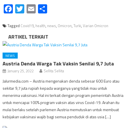
Facebook
Twitter
Email
Share
Tagged
Covid19
,
health
,
news
,
Omicron
,
Turki
,
Varian Omicron
ARTIKEL TERKAIT
NEWS
Austria Denda Warga Tak Vaksin Senilai 9,7 Juta
January 25, 2022
Sellita Sellita
Jalurmedia.com – Austria mengenakan denda sebesar 600 Euro atau
sekitar 9,7 juta rupiah kepada warganya yang tidak mau untuk
menerima vaksinasi. Hal ini terkait dengan program pemerintah Austria
untuk mencapai 100% program vaksin atas virus Covid-19. Arahan itu
mulai berlaku setelah parlemen Austria memutuskan untuk membuat
kebijakan vaksinasi wajib bagi semua penduduk di atas usia […]