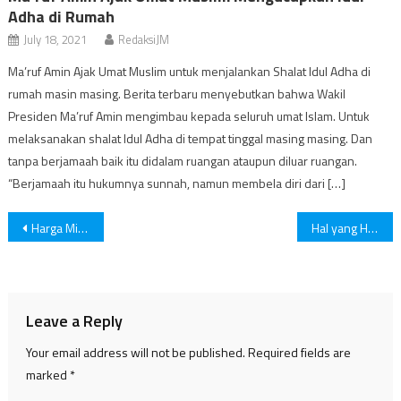
Adha di Rumah
July 18, 2021
RedaksiJM
Ma’ruf Amin Ajak Umat Muslim untuk menjalankan Shalat Idul Adha di
rumah masin masing. Berita terbaru menyebutkan bahwa Wakil
Presiden Ma’ruf Amin mengimbau kepada seluruh umat Islam. Untuk
melaksanakan shalat Idul Adha di tempat tinggal masing masing. Dan
tanpa berjamaah baik itu didalam ruangan ataupun diluar ruangan.
“Berjamaah itu hukumnya sunnah, namun membela diri dari […]
Post
Harga Minyak Dunia Naik, Tertinggi Sejak Agustus
Hal yang Harus Dihindari Sebelum Hari Pernikahan
navigation
Leave a Reply
Your email address will not be published.
Required fields are
marked
*