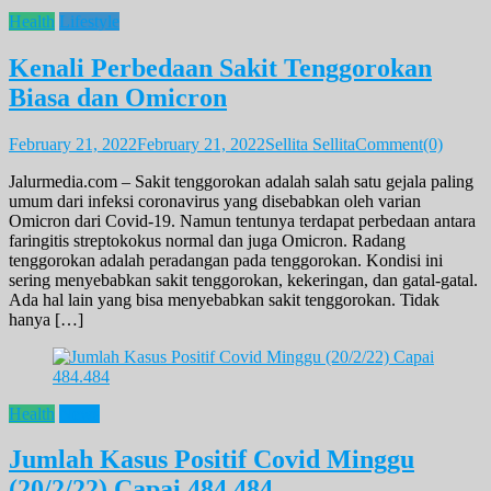
Health
Lifestyle
Kenali Perbedaan Sakit Tenggorokan
Biasa dan Omicron
February 21, 2022
February 21, 2022
Sellita Sellita
Comment(0)
Jalurmedia.com – Sakit tenggorokan adalah salah satu gejala paling
umum dari infeksi coronavirus yang disebabkan oleh varian
Omicron dari Covid-19. Namun tentunya terdapat perbedaan antara
faringitis streptokokus normal dan juga Omicron. Radang
tenggorokan adalah peradangan pada tenggorokan. Kondisi ini
sering menyebabkan sakit tenggorokan, kekeringan, dan gatal-gatal.
Ada hal lain yang bisa menyebabkan sakit tenggorokan. Tidak
hanya […]
Health
News
Jumlah Kasus Positif Covid Minggu
(20/2/22) Capai 484.484