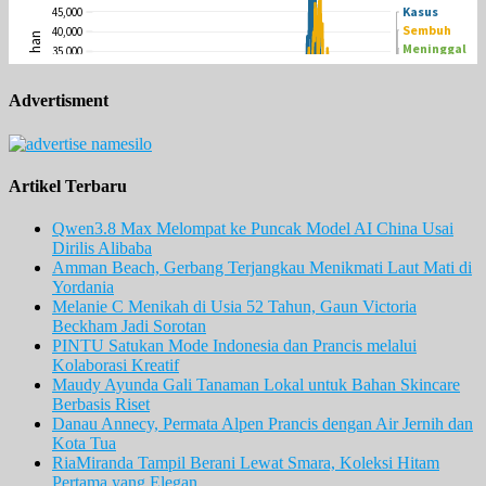
Advertisment
Artikel Terbaru
Qwen3.8 Max Melompat ke Puncak Model AI China Usai
Dirilis Alibaba
Amman Beach, Gerbang Terjangkau Menikmati Laut Mati di
Yordania
Melanie C Menikah di Usia 52 Tahun, Gaun Victoria
Beckham Jadi Sorotan
PINTU Satukan Mode Indonesia dan Prancis melalui
Kolaborasi Kreatif
Maudy Ayunda Gali Tanaman Lokal untuk Bahan Skincare
Berbasis Riset
Danau Annecy, Permata Alpen Prancis dengan Air Jernih dan
Kota Tua
RiaMiranda Tampil Berani Lewat Smara, Koleksi Hitam
Pertama yang Elegan