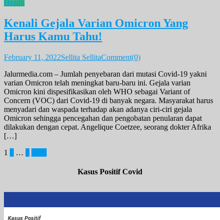
Health
Kenali Gejala Varian Omicron Yang
Harus Kamu Tahu!
February 11, 2022
Sellita Sellita
Comment(0)
Jalurmedia.com – Jumlah penyebaran dari mutasi Covid-19 yakni
varian Omicron telah meningkat baru-baru ini. Gejala varian
Omicron kini dispesifikasikan oleh WHO sebagai Variant of
Concern (VOC) dari Covid-19 di banyak negara. Masyarakat harus
menyadari dan waspada terhadap akan adanya ciri-ciri gejala
Omicron sehingga pencegahan dan pengobatan penularan dapat
dilakukan dengan cepat. Angelique Coetzee, seorang dokter Afrika
[…]
Posts
1
2
…
4
Next
pagination
Kasus Positif Covid