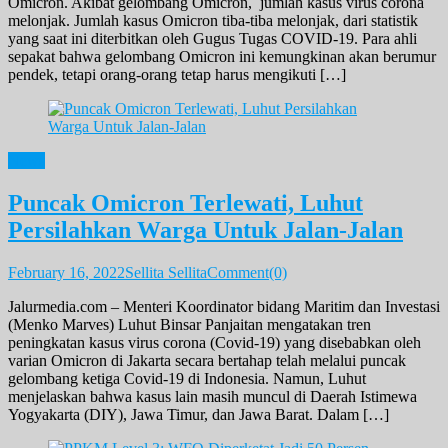
Omicron. Akibat gelombang Omicron, jumlah kasus virus corona
melonjak. Jumlah kasus Omicron tiba-tiba melonjak, dari statistik
yang saat ini diterbitkan oleh Gugus Tugas COVID-19. Para ahli
sepakat bahwa gelombang Omicron ini kemungkinan akan berumur
pendek, tetapi orang-orang tetap harus mengikuti […]
News
Puncak Omicron Terlewati, Luhut
Persilahkan Warga Untuk Jalan-Jalan
February 16, 2022
Sellita Sellita
Comment(0)
Jalurmedia.com – Menteri Koordinator bidang Maritim dan Investasi
(Menko Marves) Luhut Binsar Panjaitan mengatakan tren
peningkatan kasus virus corona (Covid-19) yang disebabkan oleh
varian Omicron di Jakarta secara bertahap telah melalui puncak
gelombang ketiga Covid-19 di Indonesia. Namun, Luhut
menjelaskan bahwa kasus lain masih muncul di Daerah Istimewa
Yogyakarta (DIY), Jawa Timur, dan Jawa Barat. Dalam […]