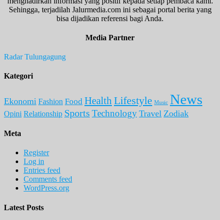
menghadirkan informasi yang positif kepada setiap pembaca kami.
Sehingga, terjadilah Jalurmedia.com ini sebagai portal berita yang
bisa dijadikan referensi bagi Anda.
Media Partner
Radar Tulungagung
Kategori
News
Lifestyle
Health
Ekonomi
Food
Fashion
Music
Sports
Technology
Travel
Zodiak
Opini
Relationship
Meta
Register
Log in
Entries feed
Comments feed
WordPress.org
Latest Posts