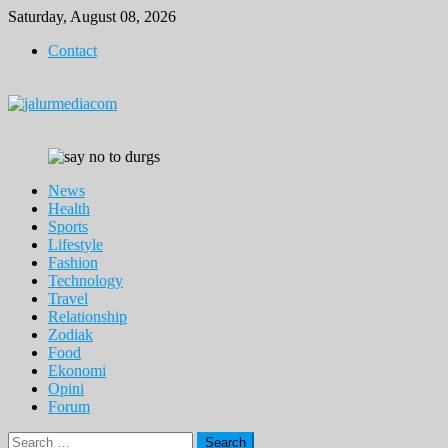
Skip
Saturday, August 08, 2026
to
Contact
content
News
Health
Sports
Lifestyle
Fashion
Technology
Travel
Relationship
Zodiak
Food
Ekonomi
Opini
Forum
Search