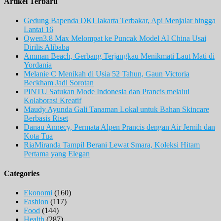
Artikel Terbaru
Gedung Bapenda DKI Jakarta Terbakar, Api Menjalar hingga
Lantai 16
Qwen3.8 Max Melompat ke Puncak Model AI China Usai
Dirilis Alibaba
Amman Beach, Gerbang Terjangkau Menikmati Laut Mati di
Yordania
Melanie C Menikah di Usia 52 Tahun, Gaun Victoria
Beckham Jadi Sorotan
PINTU Satukan Mode Indonesia dan Prancis melalui
Kolaborasi Kreatif
Maudy Ayunda Gali Tanaman Lokal untuk Bahan Skincare
Berbasis Riset
Danau Annecy, Permata Alpen Prancis dengan Air Jernih dan
Kota Tua
RiaMiranda Tampil Berani Lewat Smara, Koleksi Hitam
Pertama yang Elegan
Categories
Ekonomi
(160)
Fashion
(117)
Food
(144)
Health
(287)