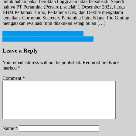
untuk bahan bakar beroktan tinggi atau tidak bersubsidi. Seperti
halnya PT Pertamina (Persero), setelah 1 Desember 2022, harga
BBM Pertamax Turbo, Pertamina Dex, dan Dexlite mengalami
kenaikan. Corporate Secretary Pertamina Patra Niaga, Irto Ginting,
mengatakan evaluasi rutin dilakukan setiap bulan […]
Post
Ketua PB ISSI Baru Telah Resmi Dilantik
Turki Temukan Kasus Pertama Varian Omicron
navigation
Leave a Reply
Your email address will not be published.
Required fields are
marked
*
Comment
*
Name
*