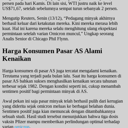
persen pada hari Kamis. Di lain sisi, WTI justru naik ke level
US$71,67, setelah sebelumnya sempat turun sebanyak 2 persen.
Mengutip Reuters, Senin (13/12), “Pedagang minyak akhirnya
berhasil keluar dari ketakutan mereka. Kini mereka merasa lebih
kuat. Hal ini karena mereka selalu menghitung ulang ekspektasi
permintaan setelah varian Omicron muncul,” Ungkap seorang
Analis Senior di Chicago Phil Flynn.
Harga Konsumen Pasar AS Alami
Kenaikan
Harga konsumen di pasar AS juga tercatat mengalami kenaikan.
Terutama yang terjadi pada bulan lalu. Saat itu harga konsumen di
pasar AS bahkan sukses menghasilkan kenaikan secara tahunan
terbesar sejak 1982. Dengan kondisi seperti ini, cukup menambah
sentimen positif bagi permintaan minyak di AS.
Awal pekan ini saja pasar minyak telah berhasil pulih dari kerugian
yang diderita sejak omicron meluas ke berbagai belahan dunia.
Sentimen positif juga kian memuncak dengan ditambahkannya
sebuah studi. Hasil studi tersebut menunjukkan bahwa tiga dosis
vaksin Pfizer mampu memberikan perlindungan optimal terhadap
varian
omicron
.