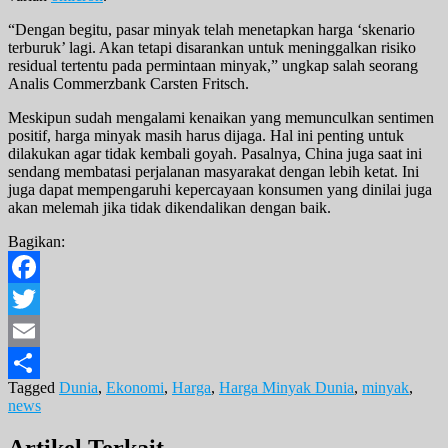
“Dengan begitu, pasar minyak telah menetapkan harga ‘skenario
terburuk’ lagi. Akan tetapi disarankan untuk meninggalkan risiko
residual tertentu pada permintaan minyak,” ungkap salah seorang
Analis Commerzbank Carsten Fritsch.
Meskipun sudah mengalami kenaikan yang memunculkan sentimen
positif, harga minyak masih harus dijaga. Hal ini penting untuk
dilakukan agar tidak kembali goyah. Pasalnya, China juga saat ini
sendang membatasi perjalanan masyarakat dengan lebih ketat. Ini
juga dapat mempengaruhi kepercayaan konsumen yang dinilai juga
akan melemah jika tidak dikendalikan dengan baik.
Bagikan:
Facebook
Twitter
Email
Tagged
Dunia
,
Ekonomi
,
Harga
,
Harga Minyak Dunia
,
minyak
,
Share
news
Artikel Terkait