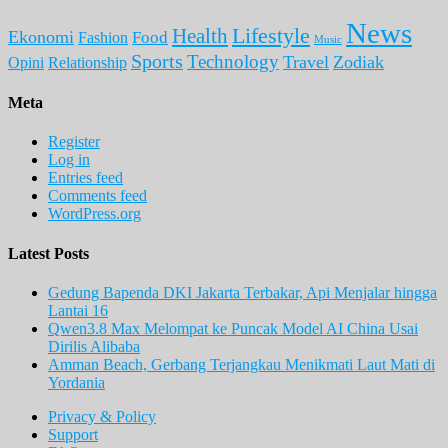
News
Lifestyle
Health
Ekonomi
Food
Fashion
Music
Sports
Technology
Travel
Zodiak
Opini
Relationship
Meta
Register
Log in
Entries feed
Comments feed
WordPress.org
Latest Posts
Gedung Bapenda DKI Jakarta Terbakar, Api Menjalar hingga
Lantai 16
Qwen3.8 Max Melompat ke Puncak Model AI China Usai
Dirilis Alibaba
Amman Beach, Gerbang Terjangkau Menikmati Laut Mati di
Yordania
Privacy & Policy
Support