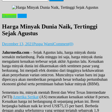
for:
Ekonomi
News
Harga Minyak Dunia Naik, Tertinggi
Sejak Agustus
December 13, 2021
Puspa Warni
Comment(0)
Jalurmedia.com
– Sejak Agustus lalu, harga minyak dunia
semakin melambung. Pada minggu ini saja, harga minyak dunia
mengalami kenaikan terbesar sejak akhir Agustus lalu. Kenaikan
harga minyak dunia ini dikarenakan oleh sentimen pasar yang
berkurang. Ini menjadi efek domino dari tingginya kekhawatiran
akan penyebaran varian omicron. Munculnya varian baru ini juga
dipercaya akan memberikan pengaruh besar terhadap pertumbuhan
ekonomi global serta permintaan bahan bakar minyak (BBM).
Sementara itu, minyak mentah Brent dan West Texas Intermediate
(WTI)
Amerika Serikat
(AS) mencatatkan kenaikan sekitar 8 persen.
Kenaikan harga ini berlangsung di sepanjang pekan ini. Brent
berjangka bahkan naik ke level US$75,15 per barel. Berbeda
dengan angka sebelumnya yang sempat terjatuh sebanyak 1,9