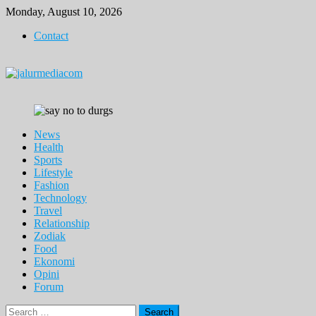
Skip
Monday, August 10, 2026
to
Contact
content
News
Health
Sports
Lifestyle
Fashion
Technology
Travel
Relationship
Zodiak
Food
Ekonomi
Opini
Forum
Search