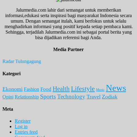
Jalurmedia.com lahir dari semangat untuk memberikan
informasi,edukasi serta inspirasi bagi masyarakat Indonesia secara
umum. Dengan semangat itulah, kami berfokus untuk selalu
menghadirkan informasi yang positif kepada setiap pembaca kami.
Sehingga, terjadilah Jalurmedia.com ini sebagai portal berita yang
bisa dijadikan referensi bagi Anda.
Media Partner
Radar Tulungagung
Kategori
News
Lifestyle
Health
Ekonomi
Food
Fashion
Music
Sports
Technology
Travel
Zodiak
Opini
Relationship
Meta
Register
Log in
Entries feed