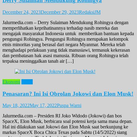
Derry Sulaiman Mendukung Rohingya
December 24, 2023
December 29, 2023
RedaksiJM
Jalurmedia.com – Derry Sulaiman Mendukung Rohingya dengan
memperlihatkan keprihatinannya terhadap nasib mereka dan
mengajak masyarakat Indonesia untuk memberikan bantuan kepada
pengungsi Rohingya. Pengungsi Rohingya merupakan kelompok
etnis minoritas yang berasal dari negara Myanmar. Mereka telah
menghadapi perlakuan yang tidak manusiawi, termasuk kekerasan
dan pembatasan hak asasi manusia. Ribuan orang Rohingya telah
terpaksa meninggalkan tanah air […]
Ekonomi
News
Penasaran? Ini Isi Obrolan Jokowi dan Elon Musk!
May 18, 2022
May 17, 2022
Puspa Warni
Jalurmedia.com – Presiden RI Joko Widodo (Jokowi) dan bos
SpaceX, Elon Musk, berbicara soal potensi kerja sama masa depan.
Hal ini dilakukan saat Jokowi dan Elon Musk saat berkunjung ke
markas SpaceX Boca Chica Texas pada Sabtu (14/5/2022) siang