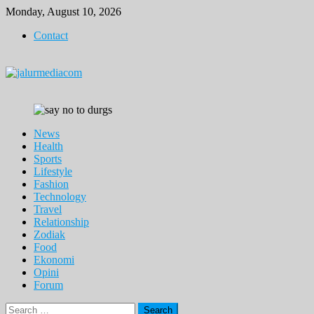
Skip
Monday, August 10, 2026
to
Contact
content
News
Health
Sports
Lifestyle
Fashion
Technology
Travel
Relationship
Zodiak
Food
Ekonomi
Opini
Forum
Search