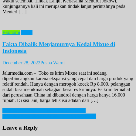
waktu setempat. Tindak Lanjut Kerjasama Menurut Jokowi,
kunjungannya kali ini merupakan tindak lanjut perintahnya pada
Menteri […]
Ekonomi
News
Fakta Dibalik Menjamurnya Kedai Mixue di
Indonesia
December 28, 2022
Puspa Warni
Jalurmedia.com – Toko es krim Mixue saat ini sedang
diperbincangkan karena ekspansi yang cepat dan harga produk yang
relatif rendah. Hanya dengan merogoh kocek Rp 8.000, pelanggan
sudah bisa menikmati sebagian besar es krimnya. Es krim termahal
dari perusahaan China ini dibandrol dengan harga hanya 16.000
rupiah. Di sisi lain, harga teh susu adalah dari […]
Post
Lagi-lagi, Indonesia Diincar Hacker China!
5 Zodiak yang dikenal Ambisius dan Workaholic
navigation
Leave a Reply