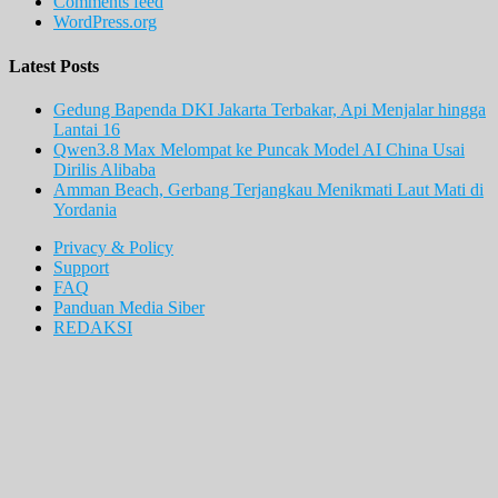
Comments feed
WordPress.org
Latest Posts
Gedung Bapenda DKI Jakarta Terbakar, Api Menjalar hingga
Lantai 16
Qwen3.8 Max Melompat ke Puncak Model AI China Usai
Dirilis Alibaba
Amman Beach, Gerbang Terjangkau Menikmati Laut Mati di
Yordania
Privacy & Policy
Support
FAQ
Panduan Media Siber
REDAKSI