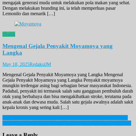
mengajak generasi muda untuk melakukan pola makan yang sehat.
Dengan melakukan branding ini, ia telah memperluas pasar
Lemonilo dan menarik […]
Health
Mengenal Gejala Penyakit Moyamoya yang
Langka
May 18, 2025
RedaksiJM
Mengenal Gejala Penyakit Moyamoya yang Langka Mengenal
Gejala Penyakit Moyamoya yang Langka Penyakit moyamoya
mungkin terdengar asing bagi sebagian besar masyarakat Indonesia.
Padahal, penyakit ini termasuk salah satu gangguan pembuluh darah
otak yang berbahaya dan bisa mengakibatkan stroke, terutama pada
anak-anak dan dewasa muda. Salah satu gejala awalnya adalah sakit
kepala kronis yang sering kali […]
Post
Lebih Percaya Diri, Ini Dia 8 Jenis Makanan Pengusir Bau Mulut
Fiji Menyambut Wisatawan Ditengah Merebaknya Varian Omicron
navigation
Leave a Reply