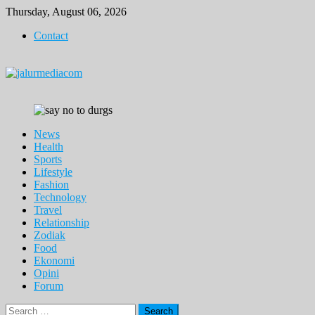
Skip
Thursday, August 06, 2026
to
Contact
content
News
Health
Sports
Lifestyle
Fashion
Technology
Travel
Relationship
Zodiak
Food
Ekonomi
Opini
Forum
Search