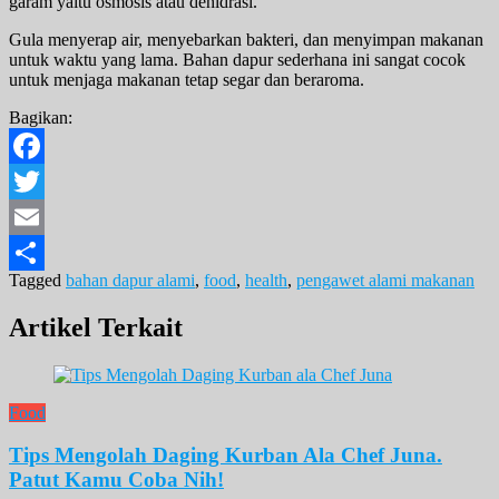
garam yaitu osmosis atau dehidrasi.
Gula menyerap air, menyebarkan bakteri, dan menyimpan makanan
untuk waktu yang lama. Bahan dapur sederhana ini sangat cocok
untuk menjaga makanan tetap segar dan beraroma.
Bagikan:
Facebook
Twitter
Email
Tagged
bahan dapur alami
,
food
,
health
,
pengawet alami makanan
Share
Artikel Terkait
Food
Tips Mengolah Daging Kurban Ala Chef Juna.
Patut Kamu Coba Nih!