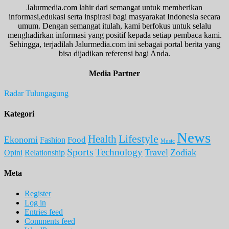
Jalurmedia.com lahir dari semangat untuk memberikan
informasi,edukasi serta inspirasi bagi masyarakat Indonesia secara
umum. Dengan semangat itulah, kami berfokus untuk selalu
menghadirkan informasi yang positif kepada setiap pembaca kami.
Sehingga, terjadilah Jalurmedia.com ini sebagai portal berita yang
bisa dijadikan referensi bagi Anda.
Media Partner
Radar Tulungagung
Kategori
News
Lifestyle
Health
Ekonomi
Food
Fashion
Music
Sports
Technology
Travel
Zodiak
Opini
Relationship
Meta
Register
Log in
Entries feed
Comments feed