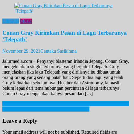
Lifestyle
Music
Conan Gray Kirimkan Pesan di Lagu Terbarunya
‘Telepath’
November 29, 2021
Cantaka Sasikirana
Jalurmedia.com – Penyanyi blasteran Irlandia-Jepang, Conan Gray,
mengeluarkan single terbarunya yang berjudul Telepath. Gray
menjelaskan jika lagu Telepath yang dirilisnya itu dibuat untuk
orang-orang yang sedang patah hati. Seperti dua lagu yang telah
Gray keluarkan sebelumnya, Heather dan Astronomy, ia masih
belum lepas dari tema hubungan percintaan di lagu terbarunya.
Conan Gray mengatakan bahwa pesan dari […]
Post
Selain Coklat, Berikut Rekomendasi Makanan Ketika Merasa Stres
Manfaat Bunga Telang yang Jarang Diketahui
navigation
Leave a Reply
Your email address will not be published.
Required fields are