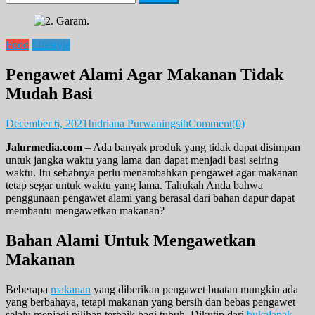
for:
Food
Lifestyle
Pengawet Alami Agar Makanan Tidak
Mudah Basi
December 6, 2021
Indriana Purwaningsih
Comment(0)
Jalurmedia.com
– Ada banyak produk yang tidak dapat disimpan
untuk jangka waktu yang lama dan dapat menjadi basi seiring
waktu. Itu sebabnya perlu menambahkan pengawet agar makanan
tetap segar untuk waktu yang lama. Tahukah Anda bahwa
penggunaan pengawet alami yang berasal dari bahan dapur dapat
membantu mengawetkan makanan?
Bahan Alami Untuk Mengawetkan
Makanan
Beberapa
makanan
yang diberikan pengawet buatan mungkin ada
yang berbahaya, tetapi makanan yang bersih dan bebas pengawet
selalu menjadi pilihan terbaik bagi tubuh. Dikutip dari
bukalapak
,