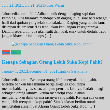
July 21, 2021
July 21, 2021
Puspa Warni
Jalurmedia.com – Idul Adha identik dengan daging sapi dan
kambing. Kita biasanya mendapatkan daging ini di sore hari sebagai
hasil dari qurban yang telah kita lakukan. Daging yang terlalu lama
disimpan dalam lemari es tentu akan kehilangan kesegarannya.
Daging seperti ini juga akan sulit dan tidak enak untuk diolah. Tapi
jangan khawatir ini dia tips […]
Food
Health
Kenapa Sebagian Orang Lebih Suka Kopi Pahit?
January 1, 2022
December 31, 2021
Cantaka Sasikirana
Jalurmedia.com – Beberapa orang lebih menyukai kopi pahit.
Mereka bahkan bisa minum bergelas-gelas kopi tanpa
menambahkan gula, susu, ataupun pemanis lainnya. Padahal bagi
sebagian orang lainnya, ketika mencicipi kopi ia akan
mengernyitkan dahi karena rasanya yang pahit. Kenapa ada orang
yang lebih menyukai kopi pahit? Simak ulasan berikut untuk
mengetahui alasannya! Alasan Orang Lebih Suka Kopi […]