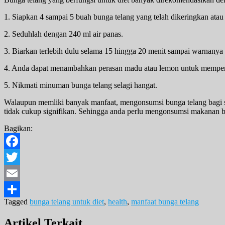
1. Siapkan 4 sampai 5 buah bunga telang yang telah dikeringkan ata
2. Seduhlah dengan 240 ml air panas.
3. Biarkan terlebih dulu selama 15 hingga 20 menit sampai warnanya 
4. Anda dapat menambahkan perasan madu atau lemon untuk memper
5. Nikmati minuman bunga telang selagi hangat.
Walaupun memliki banyak manfaat, mengonsumsi bunga telang bagi s
tidak cukup signifikan. Sehingga anda perlu mengonsumsi makanan be
Bagikan:
Facebook
Twitter
Email
Tagged
bunga telang untuk diet
,
health
,
manfaat bunga telang
Share
Artikel Terkait