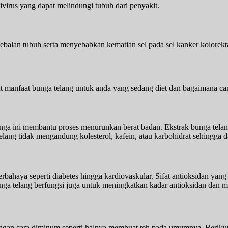
tivirus yang dapat melindungi tubuh dari penyakit.
kebalan tubuh serta menyebabkan kematian sel pada sel kanker kolorekt
ut manfaat bunga telang untuk anda yang sedang diet dan bagaimana c
nga ini membantu proses menurunkan berat badan. Ekstrak bunga tela
telang tidak mengandung kolesterol, kafein, atau karbohidrat sehingga 
bahaya seperti diabetes hingga kardiovaskular. Sifat antioksidan yang 
 telang berfungsi juga untuk meningkatkan kadar antioksidan dan men
engan cara diminum seperti halnya membuat teh pada umumnya. Berikut