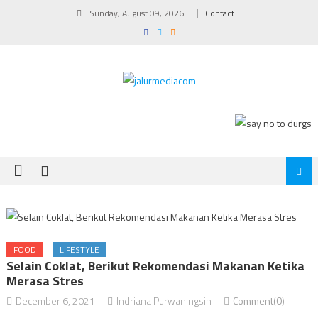
Skip
Sunday, August 09, 2026
Contact
to
content
FOOD
LIFESTYLE
Selain Coklat, Berikut Rekomendasi Makanan Ketika
Merasa Stres
December 6, 2021
Indriana Purwaningsih
Comment(0)