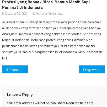
Profesi yang Banyak Dicari Namun Masih Sepi
Peminat di Indonesia
October 25, 2021
Indriana Purwaningsih
Jalurmedia.com – Pekerjaan atau profesi yang penting tidak menjamin
akan banyak yang tertarik dengannya. Beberapa profesi yang banyak
dicari justru memiliki peminat yang bahkan lebih rendah. Seperti yang
terjadi di Indonesia. Beberapa profesi yang paling diminati oleh
perusahaan masih kurang peminatnya. Hal ini dikarenakan masih
sedikitnya lulusan di bidang keahlian ini di Indonesia. Menurut laporan
[…]
Post
Teknologi Digital yang Jadi Tren di Abad 21
Pengawet Alami Agar Makanan Tidak Mudah Basi
navigation
Leave a Reply
Your email address will not be published.
Required fields are