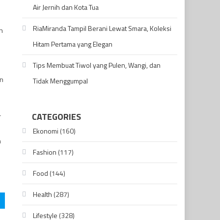
Air Jernih dan Kota Tua
RiaMiranda Tampil Berani Lewat Smara, Koleksi
n
Hitam Pertama yang Elegan
Tips Membuat Tiwol yang Pulen, Wangi, dan
n
un
Tidak Menggumpal
n
CATEGORIES
r
Ekonomi
(160)
n
Fashion
(117)
Food
(144)
Health
(287)
Lifestyle
(328)