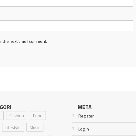
r the next time I comment.
GORI
META
i
Fashion
Food
Register
Lifestyle
Music
Log in