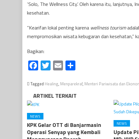
‘Solo, The Wellness City’. Oleh karena itu, lanjutnya
kesehatan.
“Kearifan lokal penting karena
wellness tourism
adala
mempromosikan wisata kebugaran dan kesehatan,” kat
Bagikan:
Facebook
Twitter
Email
Share
Tagged
Healing
,
Menparekraf
,
Menteri Pariwisata dan Ekonom
ARTIKEL TERKAIT
NEWS
NEWS
KPK Gelar OTT di Banjarmasin
Operasi Senyap yang Kembali
Update Pi