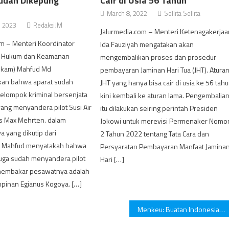
udah Dikepung
Cair di Usia 56 Tahun
March 8, 2022
Sellita Sellita
, 2023
RedaksiJM
Jalurmedia.com – Menteri Ketenagakerjaa
om – Menteri Koordinator
Ida Fauziyah mengatakan akan
ik Hukum dan Keamanan
mengembalikan proses dan prosedur
ukam) Mahfud Md
pembayaran Jaminan Hari Tua (JHT). Atura
an bahwa aparat sudah
JHT yang hanya bisa cair di usia ke 56 tah
lompok kriminal bersenjata
kini kembali ke aturan lama. Pengembalia
ang menyandera pilot Susi Air
itu dilakukan seiring perintah Presiden
ps Max Mehrten. dalam
Jokowi untuk merevisi Permenaker Nomo
 yang dikutip dari
2 Tahun 2022 tentang Tata Cara dan
, Mahfud menyatakah bahwa
Persyaratan Pembayaran Manfaat Jamina
uga sudah menyandera pilot
Hari […]
 membakar pesawatnya adalah
pinan Egianus Kogoya. […]
Menkeu: Buatan Indonesia Dukung Pemulihan Ekonomi Akhir 2022