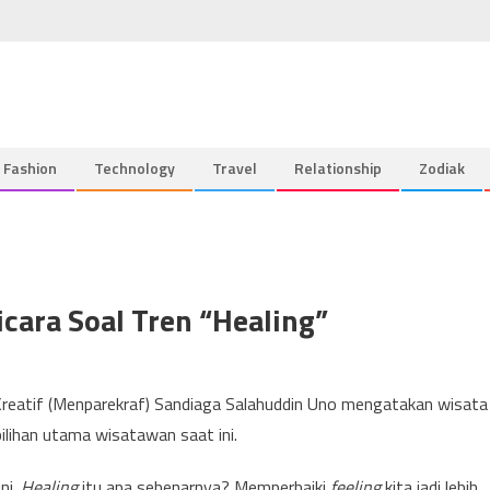
Fashion
Technology
Travel
Relationship
Zodiak
cara Soal Tren “Healing”
reatif (Menparekraf) Sandiaga Salahuddin Uno mengatakan wisata
ilihan utama wisatawan saat ini.
ini.
Healing
itu apa sebenarnya? Memperbaiki
feeling
kita jadi lebih