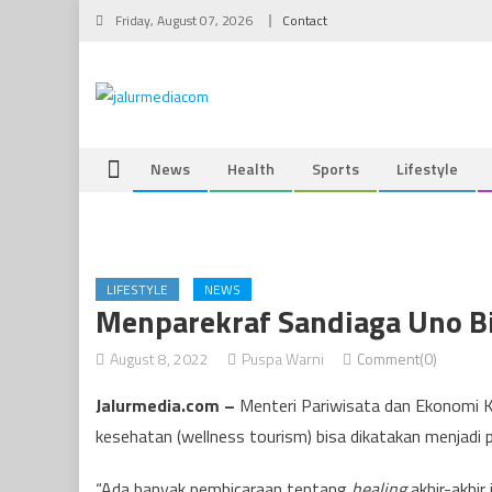
Skip
Friday, August 07, 2026
Contact
to
content
News
Health
Sports
Lifestyle
LIFESTYLE
NEWS
Menparekraf Sandiaga Uno Bi
August 8, 2022
Puspa Warni
Comment(0)
Jalurmedia.com –
Menteri Pariwisata dan Ekonomi K
kesehatan (wellness tourism) bisa dikatakan menjadi p
“Ada banyak pembicaraan tentang
healing
akhir-akhir 