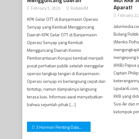
Mengguncang Daerah
MD: KKB S
Aparat!
February 5, 2026
RedaksiJM
February 22
KPK Gelar OTT di Banjarmasin Operasi
Jalurmedia.c
Senyap yang Kembali Mengguncang
Bidang Polit
Daerah KPK Gelar OTT di Banjarmasin
(Menko Polh
Operasi Senyap yang Kembali
mengungkapk
Mengguncang Daerah Komisi
mengepung ke
Pemberantasan Korupsi kembali menjadi
(KKB) Papua y
pusat perhatian publik setelah menggelar
Captain Phili
operasi tangkap tangan di Banjarmasin.
keterangannya
Operasi senyap ini berlangsung cepat dan
Liputan6.com
tertutup, namun dampaknya langsung
KKB yang did
terasa luas. Informasi awal menyebutkan
Susi Air dan
bahwa sejumlah pihak […]
kelompok pim
Post
3 Hormon Penting Dalam Tubuh Wanita