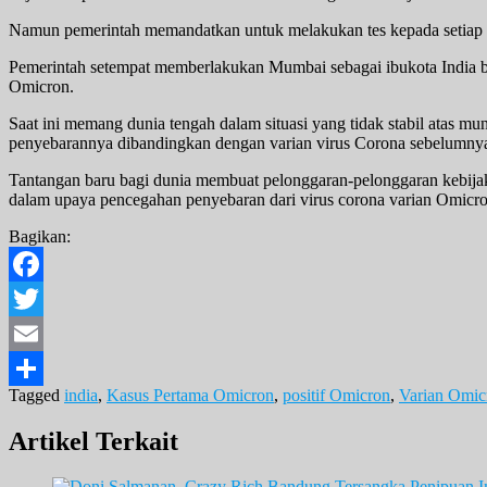
Namun pemerintah memandatkan untuk melakukan tes kepada setiap tur
Pemerintah setempat memberlakukan Mumbai sebagai ibukota India bah
Omicron.
Saat ini memang dunia tengah dalam situasi yang tidak stabil atas m
penyebarannya dibandingkan dengan varian virus Corona sebelumny
Tantangan baru bagi dunia membuat pelonggaran-pelonggaran kebijaka
dalam upaya pencegahan penyebaran dari virus corona varian Omicro
Bagikan:
Facebook
Twitter
Email
Tagged
india
,
Kasus Pertama Omicron
,
positif Omicron
,
Varian Omic
Share
Artikel Terkait