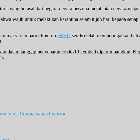
is yang berasal dari negara-negara berzona merah atau negara-negara
wa wajib untuk melakukan karantina selam tujuh hari kepada setiap wa
unculnya varian baru Omicron.
WHO
sendiri telah memperingatkan bahwa
a.
n dalam tanggap penyebaran covid-19 kembali dipertimbangkan. Keputu
n.
ron
,
virus Corona varian Omicron