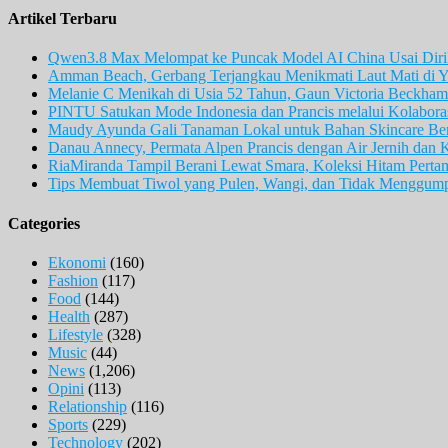
Artikel Terbaru
Qwen3.8 Max Melompat ke Puncak Model AI China Usai Diril
Amman Beach, Gerbang Terjangkau Menikmati Laut Mati di Y
Melanie C Menikah di Usia 52 Tahun, Gaun Victoria Beckham 
PINTU Satukan Mode Indonesia dan Prancis melalui Kolaboras
Maudy Ayunda Gali Tanaman Lokal untuk Bahan Skincare Berb
Danau Annecy, Permata Alpen Prancis dengan Air Jernih dan 
RiaMiranda Tampil Berani Lewat Smara, Koleksi Hitam Perta
Tips Membuat Tiwol yang Pulen, Wangi, dan Tidak Menggum
Categories
Ekonomi
(160)
Fashion
(117)
Food
(144)
Health
(287)
Lifestyle
(328)
Music
(44)
News
(1,206)
Opini
(113)
Relationship
(116)
Sports
(229)
Technology
(202)