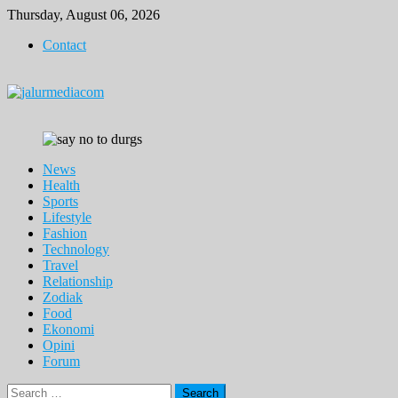
Skip
Thursday, August 06, 2026
to
Contact
content
News
Health
Sports
Lifestyle
Fashion
Technology
Travel
Relationship
Zodiak
Food
Ekonomi
Opini
Forum
Search