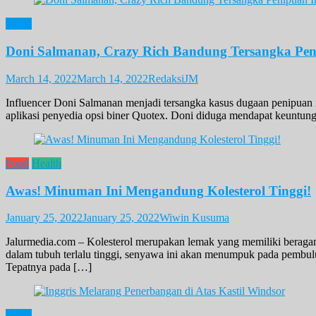
News
Doni Salmanan, Crazy Rich Bandung Tersangka Peni
March 14, 2022
March 14, 2022
RedaksiJM
Influencer Doni Salmanan menjadi tersangka kasus dugaan penipuan inv
aplikasi penyedia opsi biner Quotex. Doni diduga mendapat keuntun
Food
Health
Awas! Minuman Ini Mengandung Kolesterol Tinggi!
January 25, 2022
January 25, 2022
Wiwin Kusuma
Jalurmedia.com – Kolesterol merupakan lemak yang memiliki beraga
dalam tubuh terlalu tinggi, senyawa ini akan menumpuk pada pembulu
Tepatnya pada […]
News