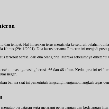
icron
 dan tempat. Hal ini seakan terus merajalela ke seluruh belahan dunia
ada Kamis (29/11/2021). Dua kasus pertama Omicron ini menjadi pusat p
 tersebut berasal dari dua orang pria. Mereka sebelumnya diketahui be
rsebut masing-masing berusia 66 dan 46 tahun. Kedua pria ini telah men
luar negeri.
takan bahwa saat ini pemerintah langsung mengambil langkah tegas den
n
k menutup perbatasan serta melarang penerbangan dan kedatangan inter