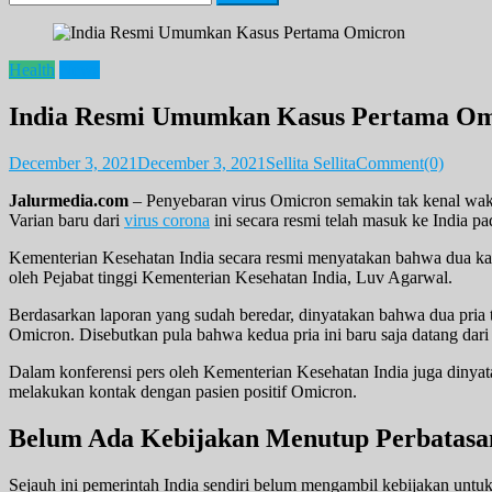
for:
Health
News
India Resmi Umumkan Kasus Pertama Om
December 3, 2021
December 3, 2021
Sellita Sellita
Comment(0)
Jalurmedia.com
– Penyebaran virus Omicron semakin tak kenal waktu
Varian baru dari
virus corona
ini secara resmi telah masuk ke India p
Kementerian Kesehatan India secara resmi menyatakan bahwa dua kasus
oleh Pejabat tinggi Kementerian Kesehatan India, Luv Agarwal.
Berdasarkan laporan yang sudah beredar, dinyatakan bahwa dua pria te
Omicron. Disebutkan pula bahwa kedua pria ini baru saja datang dari 
Dalam konferensi pers oleh Kementerian Kesehatan India juga dinya
melakukan kontak dengan pasien positif Omicron.
Belum Ada Kebijakan Menutup Perbatasa
Sejauh ini pemerintah India sendiri belum mengambil kebijakan untu