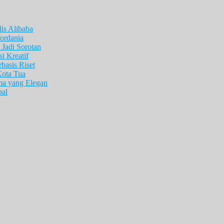
is Alibaba
ordania
Jadi Sorotan
i Kreatif
asis Riset
Kota Tua
ma yang Elegan
pal