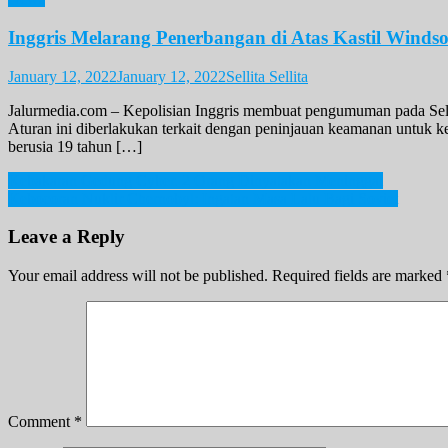
Inggris Melarang Penerbangan di Atas Kastil Winds
January 12, 2022
January 12, 2022
Sellita Sellita
Jalurmedia.com – Kepolisian Inggris membuat pengumuman pada Selasa
Aturan ini diberlakukan terkait dengan peninjauan keamanan untuk ke
berusia 19 tahun […]
Post
Kebakaran Gedung Cyber. 2 Orang Dinyatakan Meninggal
Kebocoran Nuklir Chernobyl: Ingatan Masa Lalu Bagi Soviet
navigation
Leave a Reply
Your email address will not be published.
Required fields are marked
Comment
*