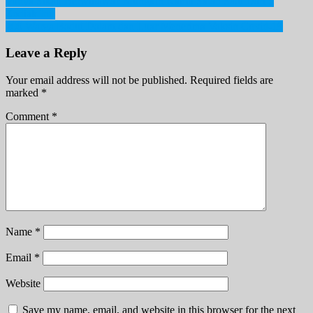
Post
Punya Sikap Berwibawa? Mungkin Kamu Salah Satu Dari 5
Zodiak Ini!
navigation
200 Warga Badui Dalam dan Luar Menerima Vaksin Covid-19
Leave a Reply
Your email address will not be published.
Required fields are
marked
*
Comment
*
Name
*
Email
*
Website
Save my name, email, and website in this browser for the next