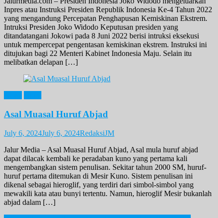
Jalurmedia.com – Presiden Indonesia Joko Widodo mengeluarkan
Inpres atau Instruksi Presiden Republik Indonesia Ke-4 Tahun 2022
yang mengandung Percepatan Penghapusan Kemiskinan Ekstrem.
Intruksi Presiden Joko Widodo Keputusan presiden yang
ditandatangani Jokowi pada 8 Juni 2022 berisi intruksi eksekusi
untuk mempercepat pengentasan kemiskinan ekstrem. Instruksi ini
ditujukan bagi 22 Menteri Kabinet Indonesia Maju. Selain itu
melibatkan delapan […]
News
Opini
Asal Muasal Huruf Abjad
July 6, 2024
July 6, 2024
RedaksiJM
Jalur Media – Asal Muasal Huruf Abjad, Asal mula huruf abjad
dapat dilacak kembali ke peradaban kuno yang pertama kali
mengembangkan sistem penulisan. Sekitar tahun 2000 SM, huruf-
huruf pertama ditemukan di Mesir Kuno. Sistem penulisan ini
dikenal sebagai hieroglif, yang terdiri dari simbol-simbol yang
mewakili kata atau bunyi tertentu. Namun, hieroglif Mesir bukanlah
abjad dalam […]