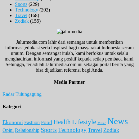
Sports
(229)
Technology
(202)
Travel
(168)
Zodiak
(155)
Jalurmedia.com lahir dari semangat untuk memberikan
informasi,edukasi serta inspirasi bagi masyarakat Indonesia secara
umum. Dengan semangat itulah, kami berfokus untuk selalu
menghadirkan informasi yang positif kepada setiap pembaca kami.
Sehingga, terjadilah Jalurmedia.com ini sebagai portal berita yang
bisa dijadikan referensi bagi Anda.
Media Partner
Radar Tulungagung
Kategori
News
Lifestyle
Health
Ekonomi
Food
Fashion
Music
Sports
Technology
Travel
Zodiak
Opini
Relationship