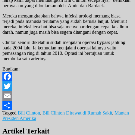
harap kami dapat memulangkan Bill Clinton secepatnya,” demikian
pernyataan yang dilontarkan oleh Amin dan Bardack.
Mereka mengungkapkan bahwa infeksi urologi memang biasa
terjadi pada manusia terutama yang sudah berusia lanjut. Menurut
mereka, infeksi tersebut bisa saja menyebar dengan cepat ke aliran
darah, namun juga masih bisa segera ditangani dengan cepat.
Clinton sendiri diketahui sudah menjalani operasi bypass jantung
pada 2004 lalu. Ia kemudian menjalani operasi lainnya yaitu
pemasangan ring di tahun 2010. Oprasi ini bertujuan untuk
membuka satu arterinya.
Bagikan:
Facebook
Twitter
Email
Tagged
Bill Clinton
,
Bill Clinton Dirawat di Rumah Sakit
,
Mantan
Share
Presiden Amerika
Artikel Terkait