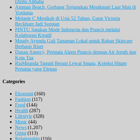
Dirilis Alibaba
Amman Beach, Gerbang Terjangkau Menikmati Laut Mati di
Yordania
Melanie C Menikah di Usia 52 Tahun, Gaun Victoria
Beckham Jadi Sorotan
PINTU Satukan Mode Indonesia dan Prancis melalui
Kolaborasi Kreatif
Maudy Ayunda Gali Tanaman Lokal untuk Bahan Skincare
Berbasis Riset
Danau Annecy, Permata Alpen Prancis dengan Air Jernih dan
Kota Tua
RiaMiranda Tampil Berani Lewat Smara, Koleksi Hitam
Pertama yang Elegan
Categories
Ekonomi
(160)
Fashion
(117)
Food
(144)
Health
(287)
Lifestyle
(328)
Music
(44)
News
(1,207)
Opini
(113)
Relationship
(116)