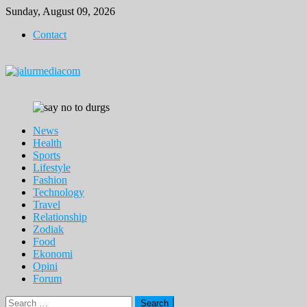
Skip
Sunday, August 09, 2026
to
Contact
content
News
Health
Sports
Lifestyle
Fashion
Technology
Travel
Relationship
Zodiak
Food
Ekonomi
Opini
Forum
Search