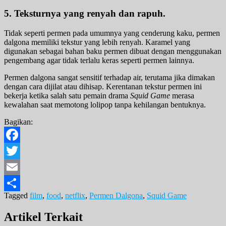
5. Teksturnya yang renyah dan rapuh.
Tidak seperti permen pada umumnya yang cenderung kaku, permen
dalgona memiliki tekstur yang lebih renyah. Karamel yang
digunakan sebagai bahan baku permen dibuat dengan menggunakan
pengembang agar tidak terlalu keras seperti permen lainnya.
Permen dalgona sangat sensitif terhadap air, terutama jika dimakan
dengan cara dijilat atau dihisap. Kerentanan tekstur permen ini
bekerja ketika salah satu pemain drama
Squid Game
merasa
kewalahan saat memotong lolipop tanpa kehilangan bentuknya.
Bagikan:
Facebook
Twitter
Email
Tagged
film
,
food
,
netflix
,
Permen Dalgona
,
Squid Game
Share
Artikel Terkait