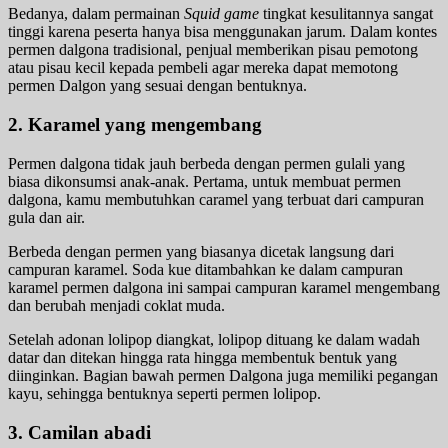
Bedanya, dalam permainan
Squid game
tingkat kesulitannya sangat
tinggi karena peserta hanya bisa menggunakan jarum. Dalam kontes
permen dalgona tradisional, penjual memberikan pisau pemotong
atau pisau kecil kepada pembeli agar mereka dapat memotong
permen Dalgon yang sesuai dengan bentuknya.
2. Karamel yang mengembang
Permen dalgona tidak jauh berbeda dengan permen gulali yang
biasa dikonsumsi anak-anak. Pertama, untuk membuat permen
dalgona, kamu membutuhkan caramel yang terbuat dari campuran
gula dan air.
Berbeda dengan permen yang biasanya dicetak langsung dari
campuran karamel. Soda kue ditambahkan ke dalam campuran
karamel permen dalgona ini sampai campuran karamel mengembang
dan berubah menjadi coklat muda.
Setelah adonan lolipop diangkat, lolipop dituang ke dalam wadah
datar dan ditekan hingga rata hingga membentuk bentuk yang
diinginkan. Bagian bawah permen Dalgona juga memiliki pegangan
kayu, sehingga bentuknya seperti permen lolipop.
3. Camilan abadi