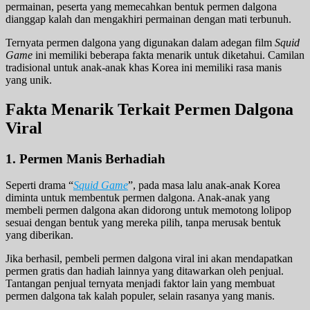
permainan, peserta yang memecahkan bentuk permen dalgona
dianggap kalah dan mengakhiri permainan dengan mati terbunuh.
Ternyata permen dalgona yang digunakan dalam adegan film
Squid
Game
ini memiliki beberapa fakta menarik untuk diketahui. Camilan
tradisional untuk anak-anak khas Korea ini memiliki rasa manis
yang unik.
Fakta Menarik Terkait Permen Dalgona
Viral
1. Permen Manis Berhadiah
Seperti drama “
Squid Game
”, pada masa lalu anak-anak Korea
diminta untuk membentuk permen dalgona. Anak-anak yang
membeli permen dalgona akan didorong untuk memotong lolipop
sesuai dengan bentuk yang mereka pilih, tanpa merusak bentuk
yang diberikan.
Jika berhasil, pembeli permen dalgona viral ini akan mendapatkan
permen gratis dan hadiah lainnya yang ditawarkan oleh penjual.
Tantangan penjual ternyata menjadi faktor lain yang membuat
permen dalgona tak kalah populer, selain rasanya yang manis.