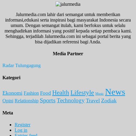
Jalurmedia.com lahir dari semangat untuk memberikan
informasi,edukasi serta inspirasi bagi masyarakat Indonesia secara
umum. Dengan semangat itulah, kami berfokus untuk selalu
menghadirkan informasi yang positif kepada setiap pembaca kami.
Sehingga, terjadilah Jalurmedia.com ini sebagai portal berita yang
bisa dijadikan referensi bagi Anda.
Media Partner
Radar Tulungagung
Kategori
News
Lifestyle
Health
Ekonomi
Food
Fashion
Music
Sports
Technology
Travel
Zodiak
Opini
Relationship
Meta
Register
Log in
Entries feed