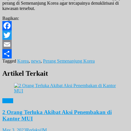
perang di Semenanjung Korea agar tercapainya denuklirisasi di
kawasan tersebut.
Bagikan:
Facebook
Twitter
Email
Tagged
Korea
,
news
,
Perang Semenanjung Korea
Share
Artikel Terkait
News
2 Orang Terluka Akibat Aksi Penembakan di
Kantor MUI
May 3, 2023
RedaksiJM