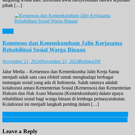
pihak […]
News
Kemensos dan Kemenkumham Jalin Kerjasama
Rehabilitasi Sosial Warga Binaan
November 21, 2024
November 21, 2024
RedaksiJM
Jalur Media – Kemensos dan Kemenkumha Jalin Kerja Sama
menjadi salah satu cara efektif untuk menghadapi berbagai
tantangan sosial yang ada di Indonesia. Salah satunya adalah
kolaborasi antara Kementerian Sosial (Kemensos) dan Kementerian
Hukum dan Hak Asasi Manusia (Kemenkumham) dalam upaya
rehabilitasi sosial bagi warga binaan di lembaga pemasyarakatan.
Kolaborasi ini menjadi langkah penting dalam […]
Post
Kudeta Militer Berlanjut, Ribuan Warga Myanmar Kabur ke India
Mengenang Kembali Peristiwa Great Depression Amerika Serikat
navigation
Leave a Reply