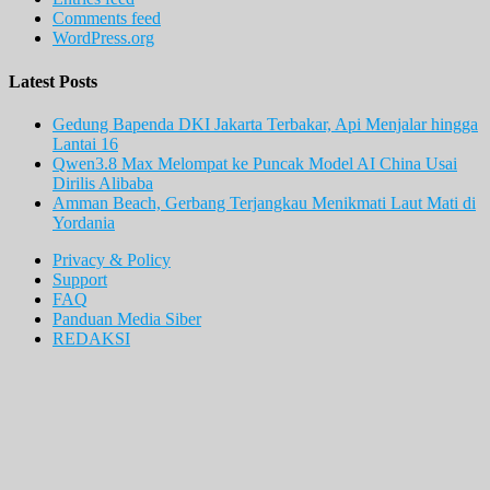
Comments feed
WordPress.org
Latest Posts
Gedung Bapenda DKI Jakarta Terbakar, Api Menjalar hingga
Lantai 16
Qwen3.8 Max Melompat ke Puncak Model AI China Usai
Dirilis Alibaba
Amman Beach, Gerbang Terjangkau Menikmati Laut Mati di
Yordania
Privacy & Policy
Support
FAQ
Panduan Media Siber
REDAKSI