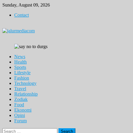
Skip
Sunday, August 09, 2026
to
Contact
content
News
Health
Sports
Lifestyle
Fashion
Technology
Travel
Relationship
Zodiak
Food
Ekonomi
Opini
Forum
Search