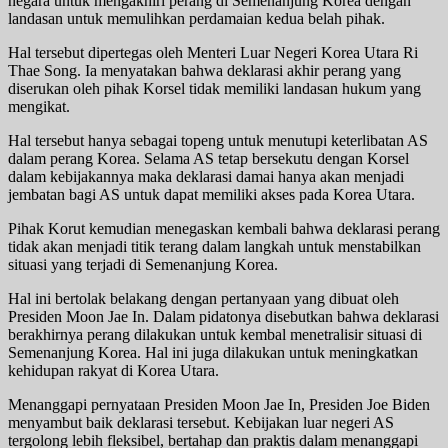
negara untuk mengakhiri perang di Semenanjung Korea dengan
landasan untuk memulihkan perdamaian kedua belah pihak.
Hal tersebut dipertegas oleh Menteri Luar Negeri Korea Utara Ri
Thae Song. Ia menyatakan bahwa deklarasi akhir perang yang
diserukan oleh pihak Korsel tidak memiliki landasan hukum yang
mengikat.
Hal tersebut hanya sebagai topeng untuk menutupi keterlibatan AS
dalam perang Korea. Selama AS tetap bersekutu dengan Korsel
dalam kebijakannya maka deklarasi damai hanya akan menjadi
jembatan bagi AS untuk dapat memiliki akses pada Korea Utara.
Pihak Korut kemudian menegaskan kembali bahwa deklarasi perang
tidak akan menjadi titik terang dalam langkah untuk menstabilkan
situasi yang terjadi di Semenanjung Korea.
Hal ini bertolak belakang dengan pertanyaan yang dibuat oleh
Presiden Moon Jae In. Dalam pidatonya disebutkan bahwa deklarasi
berakhirnya perang dilakukan untuk kembal menetralisir situasi di
Semenanjung Korea. Hal ini juga dilakukan untuk meningkatkan
kehidupan rakyat di Korea Utara.
Menanggapi pernyataan Presiden Moon Jae In, Presiden Joe Biden
menyambut baik deklarasi tersebut. Kebijakan luar negeri AS
tergolong lebih fleksibel, bertahap dan praktis dalam menanggapi