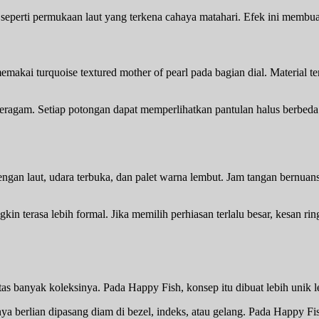
eperti permukaan laut yang terkena cahaya matahari. Efek ini membuat j
 turquoise textured mother of pearl pada bagian dial. Material ters
eragam. Setiap potongan dapat memperlihatkan pantulan halus berbeda. K
ngan laut, udara terbuka, dan palet warna lembut. Jam tangan bernuans
n terasa lebih formal. Jika memilih perhiasan terlalu besar, kesan ri
as banyak koleksinya. Pada Happy Fish, konsep itu dibuat lebih unik le
sanya berlian dipasang diam di bezel, indeks, atau gelang. Pada Happy F