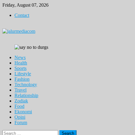
Skip
Friday, August 07, 2026
to
Contact
content
News
Health
Sports
Lifestyle
Fashion
Technology
Travel
Relationship
Zodiak
Food
Ekonomi
Opini
Forum
Search