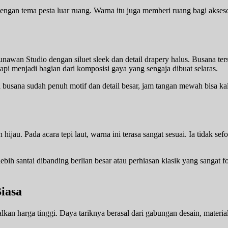
ngan tema pesta luar ruang. Warna itu juga memberi ruang bagi aksesori
awan Studio dengan siluet sleek dan detail drapery halus. Busana ter
etapi menjadi bagian dari komposisi gaya yang sengaja dibuat selaras.
ka busana sudah penuh motif dan detail besar, jam tangan mewah bisa k
ijau. Pada acara tepi laut, warna ini terasa sangat sesuai. Ia tidak sef
bih santai dibanding berlian besar atau perhiasan klasik yang sangat f
iasa
harga tinggi. Daya tariknya berasal dari gabungan desain, material,