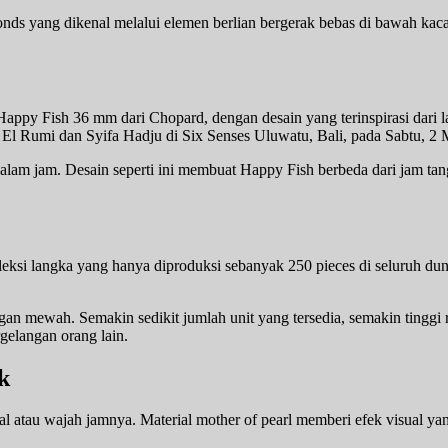
s yang dikenal melalui elemen berlian bergerak bebas di bawah kaca. P
appy Fish 36 mm dari Chopard, dengan desain yang terinspirasi dari la
n El Rumi dan Syifa Hadju di Six Senses Uluwatu, Bali, pada Sabtu, 2 
an dalam jam. Desain seperti ini membuat Happy Fish berbeda dari jam t
si langka yang hanya diproduksi sebanyak 250 pieces di seluruh dunia
angan mewah. Semakin sedikit jumlah unit yang tersedia, semakin tinggi
gelangan orang lain.
k
al atau wajah jamnya. Material mother of pearl memberi efek visual y