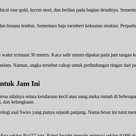
ical rose gold, lucent steel, dan berlian pada bagian detailnya. Se
an busana lembut. Sementara baja memberi kekuatan struktur. Perpadu
ater resistant 30 meters. Kaca safir umum dipakai pada jam tangan kel
as selam. Namun, angka tersebut cukup untuk perlindungan ringan dari p
ntuk Jam Ini
rena nilainya setara kendaraan kecil atau uang muka rumah di beberap
l, dan kelangkaan.
ologi asal Swiss yang punya sejarah panjang. Nama besar ini turut mem
a sekitar Rp157 juta. Babel Insight menulis estimasi sekitar 9.000 do