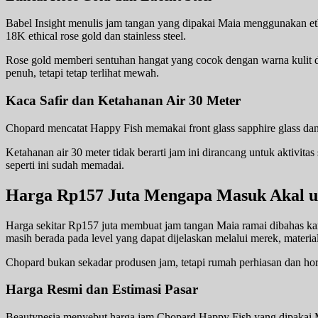
Babel Insight menulis jam tangan yang dipakai Maia menggunakan eth
18K ethical rose gold dan stainless steel.
Rose gold memberi sentuhan hangat yang cocok dengan warna kulit d
penuh, tetapi tetap terlihat mewah.
Kaca Safir dan Ketahanan Air 30 Meter
Chopard mencatat Happy Fish memakai front glass sapphire glass dan w
Ketahanan air 30 meter tidak berarti jam ini dirancang untuk aktivit
seperti ini sudah memadai.
Harga Rp157 Juta Mengapa Masuk Akal u
Harga sekitar Rp157 juta membuat jam tangan Maia ramai dibahas ka
masih berada pada level yang dapat dijelaskan melalui merek, materia
Chopard bukan sekadar produsen jam, tetapi rumah perhiasan dan hor
Harga Resmi dan Estimasi Pasar
Beautynesia menyebut harga jam Chopard Happy Fish yang dipakai Mai