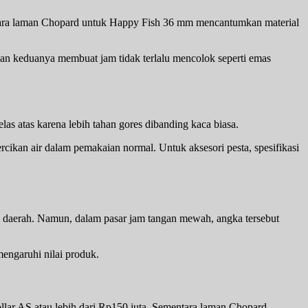
mentara laman Chopard untuk Happy Fish 36 mm mencantumkan material
an keduanya membuat jam tidak terlalu mencolok seperti emas
as atas karena lebih tahan gores dibanding kaca biasa.
ercikan air dalam pemakaian normal. Untuk aksesori pesta, spesifikasi
a daerah. Namun, dalam pasar jam tangan mewah, angka tersebut
engaruhi nilai produk.
llar AS atau lebih dari Rp150 juta. Sementara laman Chopard