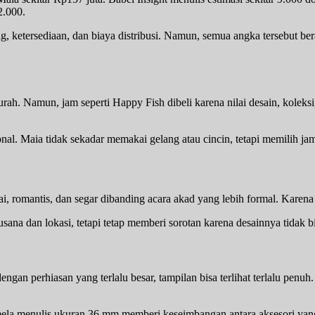
2.000.
ng, ketersediaan, dan biaya distribusi. Namun, semua angka tersebut be
rah. Namun, jam seperti Happy Fish dibeli karena nilai desain, koleksi
onal. Maia tidak sekadar memakai gelang atau cincin, tetapi memilih ja
, romantis, dan segar dibanding acara akad yang lebih formal. Karena i
sana dan lokasi, tetapi tetap memberi sorotan karena desainnya tidak b
engan perhiasan yang terlalu besar, tampilan bisa terlihat terlalu p
mela menulis ukuran 36 mm memberi keseimbangan antara aksesori ya