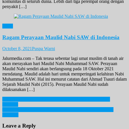
komunitas di seluruh dunia. Lebih dari tiga perempat orang dengan
penyakit […]
News
Ragam Perayaan Maulid Nabi SAW di Indonesia
October 8, 2021
Puspa Warni
Jalurmedia.com – Tak terasa sebentar lagi umat muslim di tanah air
akan merayakan hari Maulid Nabi Muhammad SAW. Perayaan
Maulid Nabi sendiri akan berlangsung pada 18 Oktober 2021
mendatang. Maulid adalah hari untuk memperingati kelahiran Nabi
Muhammad SAW. Hal ini menurut catatan dari Ahmad Tsauri dalam
Sejarah Maulid Nabi (2015). Perayaan Maulid Nabi sudah
dilaksanakan […]
Post
Pemerintah Akan Izinkan Konser-Resepsi Skala Besar Saat
Pandemi
navigation
Korsel Inginkan Perang Semenanjung Korea Berakhir, Korut
Menolak
Leave a Reply