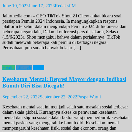
June 19, 2023
June 17, 2023
RedaksiJM
Jalurmedia.com – CEO TikTok Shou Zi Chew ankat bicara soal
persiapan Pemilu 2024 Indonesia. Ia mengungkapkan respons
platform tersebut dalam menghadapi Pemilu 2024 di Indonesia dan
beberapa negara lain, Dalam konferensi pers di Jakarta, Selasa
(15/6/2023), Shou mengakui bahwa dalam perjalannya, TikTok
sudah melewati beberapa kali pemilu di berbagai negara.
Perusahaan pun sudah banyak belajar […]
Health
Lifestyle
News
Kesehatan Mental: Depresi Mayor dengan Indikasi
Bunuh Diri Bisa Dicegah!
September 22, 2022
September 22, 2022
Puspa Warni
Kesehatan mental saat ini menjadi salah satu masalah sosial terbesar
dalam skala global. Kurangnya akses ke perawatan kesehatan
mental dan stigma sosial adalah faktor yang memperburuk kesehatan
mental pasien yang mengarah ke bunuh diri. Kesehatan mental
mempengaruhi kesehatan fisik, sosial dan ekonomi orang dan