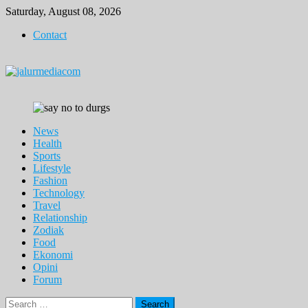
Skip
Saturday, August 08, 2026
to
Contact
content
News
Health
Sports
Lifestyle
Fashion
Technology
Travel
Relationship
Zodiak
Food
Ekonomi
Opini
Forum
Search