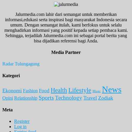
Jalurmedia.com lahir dari semangat untuk memberikan
informasi,edukasi serta inspirasi bagi masyarakat Indonesia secara
umum. Dengan semangat itulah, kami berfokus untuk selalu
menghadirkan informasi yang positif kepada setiap pembaca kami.
Sehingga, terjadilah Jalurmedia.com ini sebagai portal berita yang
bisa dijadikan referensi bagi Anda.
Media Partner
Radar Tulungagung
Kategori
News
Lifestyle
Health
Ekonomi
Food
Fashion
Music
Sports
Technology
Travel
Zodiak
Opini
Relationship
Meta
Register
Log in
Entries feed