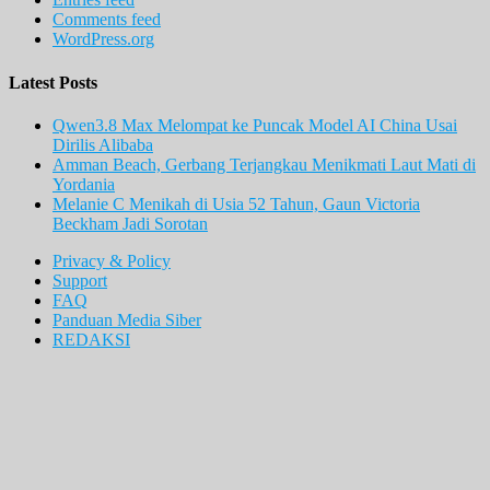
Comments feed
WordPress.org
Latest Posts
Qwen3.8 Max Melompat ke Puncak Model AI China Usai
Dirilis Alibaba
Amman Beach, Gerbang Terjangkau Menikmati Laut Mati di
Yordania
Melanie C Menikah di Usia 52 Tahun, Gaun Victoria
Beckham Jadi Sorotan
Privacy & Policy
Support
FAQ
Panduan Media Siber
REDAKSI