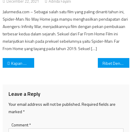
December 22, 2021
Adinda Fayani
Jalurmedia.com – Sebagai salah satu film yang paling dinanti tahun ini,
Spider-Man: No Way Home juga mampu menghasilkan pendapatan dari
Avengers: Infinity War, menjadikannya film dengan pekan pembukaan
terbesar kedua dalam sejarah. Sekuel dari Far From Home Film ini
melanjutkan kisah pada prekuel sebelumnya yaitu Spider-Man: Far
From Home yang tayang pada tahun 2019. Sekuel […]
Post
Kapan Waktu Terbaik Untuk Menyikat Gigi? Ini Faktanya!
Ribet Dengan Masalah Instagram? Ini Dia 6 Tips Yang Bisa Kamu Lakukan!
navigation
Leave a Reply
Your email address will not be published.
Required fields are
marked
*
Comment
*