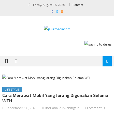
Skip
Friday, August 07, 2026
Contact
to
content
LIFESTYLE
Cara Merawat Mobil Yang Jarang Digunakan Selama
WFH
September 16, 2021
Indriana Purwaningsih
Comment(0)