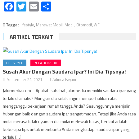
Facebook
Twitter
Email
Share
Tagged
lifestyle
,
Merawat Mobil
,
Mobil
,
Otomotif
,
WFH
ARTIKEL TERKAIT
LIFESTYLE
RELATIONSHIP
Susah Akur Dengan Saudara Ipar? Ini Dia Tipsnya!
September 24, 2021
Adinda Fayani
Jalurmedia.com – Apakah sahabat Jalurmedia memiliki saudara ipar yang
terlalu dramatis? Mungkin dia selalu ingin memperhatikan atau
mengganggu pekerjaan rumah tangga Anda? Sesungguhnya menjalin
hubungan baik dengan saudara ipar sangat mudah. Tetapi jika Anda rasa
mulai merasa tidak nyaman dia mulai melewati batas, berikut adalah
beberapa tips untuk membantu Anda menghadapi saudara ipar yang
terlalu […]