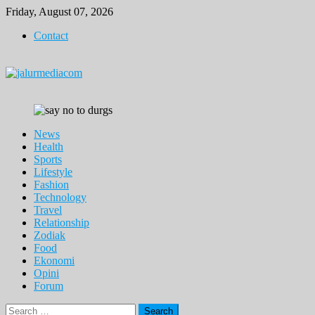
Skip
Friday, August 07, 2026
to
Contact
content
News
Health
Sports
Lifestyle
Fashion
Technology
Travel
Relationship
Zodiak
Food
Ekonomi
Opini
Forum
Search