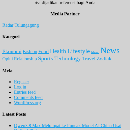
bisa dijadikan referensi bagi Anda.
Media Partner
Radar Tulungagung
Kategori
News
Lifestyle
Health
Ekonomi
Food
Fashion
Music
Sports
Technology
Travel
Zodiak
Opini
Relationship
Meta
Register
Log in
Entries feed
Comments feed
WordPress.org
Latest Posts
Qwen3.8 Max Melompat ke Puncak Model AI China Usai