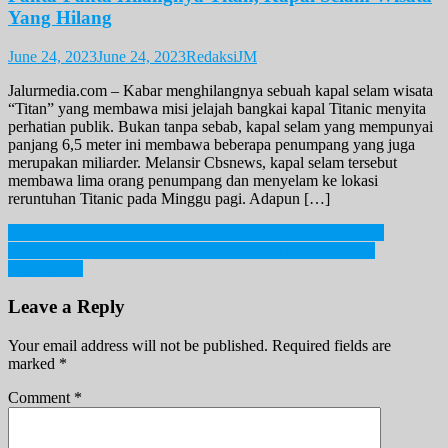
Yang Hilang
June 24, 2023
June 24, 2023
RedaksiJM
Jalurmedia.com – Kabar menghilangnya sebuah kapal selam wisata
“Titan” yang membawa misi jelajah bangkai kapal Titanic menyita
perhatian publik. Bukan tanpa sebab, kapal selam yang mempunyai
panjang 6,5 meter ini membawa beberapa penumpang yang juga
merupakan miliarder. Melansir Cbsnews, kapal selam tersebut
membawa lima orang penumpang dan menyelam ke lokasi
reruntuhan Titanic pada Minggu pagi. Adapun […]
Post
Cara Merawat Mobil yang Jarang Digunakan Selama WFH
Pernah Bermimpi Melakukan Hubungan Seks? Ini Makna
navigation
Dibaliknya!
Leave a Reply
Your email address will not be published.
Required fields are
marked
*
Comment
*