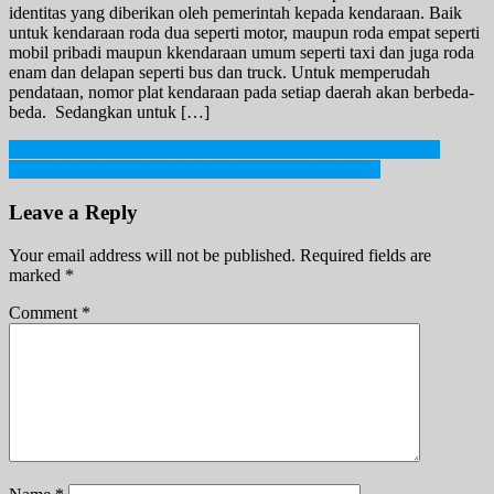
identitas yang diberikan oleh pemerintah kepada kendaraan. Baik
untuk kendaraan roda dua seperti motor, maupun roda empat seperti
mobil pribadi maupun kkendaraan umum seperti taxi dan juga roda
enam dan delapan seperti bus dan truck. Untuk memperudah
pendataan, nomor plat kendaraan pada setiap daerah akan berbeda-
beda. Sedangkan untuk […]
Post
Tips Membangun Personal Branding, Attitude Paling Penting!
Kurang Bergairah? Ini 5 Makanan Pendongkraknya!
navigation
Leave a Reply
Your email address will not be published.
Required fields are
marked
*
Comment
*