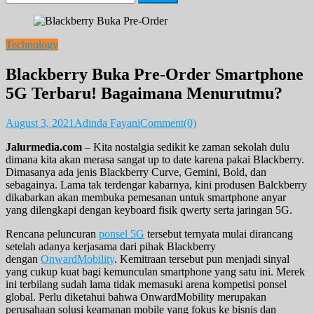
for:
Technology
Blackberry Buka Pre-Order Smartphone
5G Terbaru! Bagaimana Menurutmu?
August 3, 2021
Adinda Fayani
Comment(0)
Jalurmedia.com
– Kita nostalgia sedikit ke zaman sekolah dulu
dimana kita akan merasa sangat up to date karena pakai Blackberry.
Dimasanya ada jenis Blackberry Curve, Gemini, Bold, dan
sebagainya. Lama tak terdengar kabarnya, kini produsen Balckberry
dikabarkan akan membuka pemesanan untuk smartphone anyar
yang dilengkapi dengan keyboard fisik qwerty serta jaringan 5G.
Rencana peluncuran
ponsel 5G
tersebut ternyata mulai dirancang
setelah adanya kerjasama dari pihak Blackberry
dengan
OnwardMobility
. Kemitraan tersebut pun menjadi sinyal
yang cukup kuat bagi kemunculan smartphone yang satu ini. Merek
ini terbilang sudah lama tidak memasuki arena kompetisi ponsel
global. Perlu diketahui bahwa OnwardMobility merupakan
perusahaan solusi keamanan mobile yang fokus ke bisnis dan