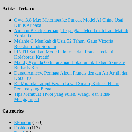
Artikel Terbaru
Qwen3.8 Max Melompat ke Puncak Model AI China Usai
Dirilis Alibaba
Amman Beach, Gerbang Terjangkau Menikmati Laut Mati di
Yordania
Melanie C Menikah di Usia 52 Tahun, Gaun Victoria
Beckham Jadi Sorotan
PINTU Satukan Mode Indonesia dan Prancis melalui
Kolaborasi Kreatif
Maudy Ayunda Gali Tanaman Lokal untuk Bahan Skincare
Berbasis Riset
Danau Annecy, Permata Alpen Prancis dengan Air Jernih dan
Kota Tua
RiaMiranda Tampil Berani Lewat Smara, Koleksi Hitam
Pertama yang Elegan
Tips Membuat Tiwol yang Pulen, Wangi, dan Tidak
Menggumpal
Categories
Ekonomi
(160)
Fashion
(117)