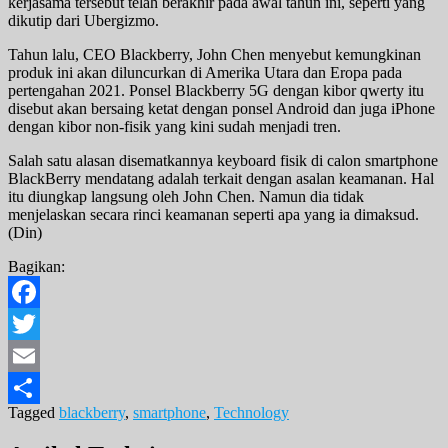
kerjasama tersebut telah berakhir pada awal tahun ini, seperti yang
dikutip dari Ubergizmo.
Tahun lalu, CEO Blackberry, John Chen menyebut kemungkinan
produk ini akan diluncurkan di Amerika Utara dan Eropa pada
pertengahan 2021. Ponsel Blackberry 5G dengan kibor qwerty itu
disebut akan bersaing ketat dengan ponsel Android dan juga iPhone
dengan kibor non-fisik yang kini sudah menjadi tren.
Salah satu alasan disematkannya keyboard fisik di calon smartphone
BlackBerry mendatang adalah terkait dengan asalan keamanan. Hal
itu diungkap langsung oleh John Chen. Namun dia tidak
menjelaskan secara rinci keamanan seperti apa yang ia dimaksud.
(Din)
Bagikan:
Facebook
Twitter
Email
Tagged
blackberry
,
smartphone
,
Technology
Share