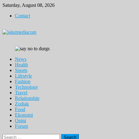
Skip
Saturday, August 08, 2026
to
Contact
content
News
Health
Sports
Lifestyle
Fashion
Technology
Travel
Relationship
Zodiak
Food
Ekonomi
Opini
Forum
Search