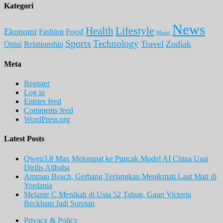
Kategori
News
Lifestyle
Health
Ekonomi
Food
Fashion
Music
Sports
Technology
Travel
Zodiak
Opini
Relationship
Meta
Register
Log in
Entries feed
Comments feed
WordPress.org
Latest Posts
Qwen3.8 Max Melompat ke Puncak Model AI China Usai
Dirilis Alibaba
Amman Beach, Gerbang Terjangkau Menikmati Laut Mati di
Yordania
Melanie C Menikah di Usia 52 Tahun, Gaun Victoria
Beckham Jadi Sorotan
Privacy & Policy