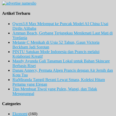
Artikel Terbaru
Qwen3.8 Max Melompat ke Puncak Model AI China Usai
Dirilis Alibaba
Amman Beach, Gerbang Terjangkau Menikmati Laut Mati di
Yordania
Melanie C Menikah di Usia 52 Tahun, Gaun Victoria
Beckham Jadi Sorotan
PINTU Satukan Mode Indonesia dan Prancis melalui
Kolaborasi Kreatif
Maudy Ayunda Gali Tanaman Lokal untuk Bahan Skincare
Berbasis Riset
Danau Annecy, Permata Alpen Prancis dengan Air Jernih dan
Kota Tua
RiaMiranda Tampil Berani Lewat Smara, Koleksi Hitam
Pertama yang Elegan
Tips Membuat Tiwol yang Pulen, Wangi, dan Tidak
Menggumpal
Categories
Ekonomi
(160)