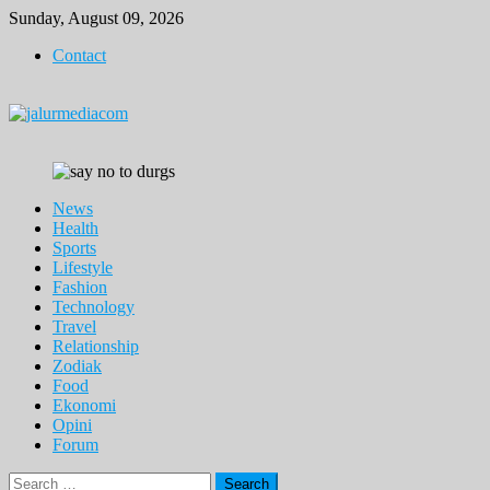
Skip
Sunday, August 09, 2026
to
Contact
content
News
Health
Sports
Lifestyle
Fashion
Technology
Travel
Relationship
Zodiak
Food
Ekonomi
Opini
Forum
Search