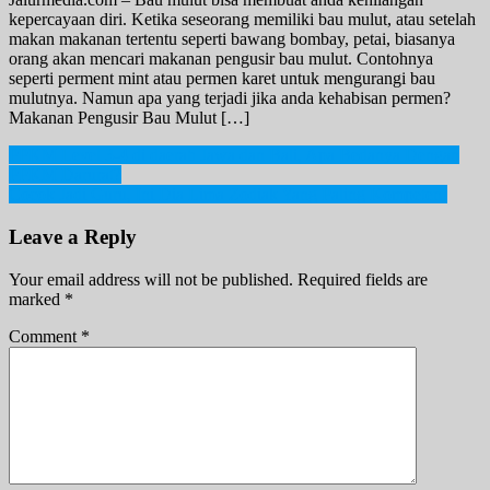
kepercayaan diri. Ketika seseorang memiliki bau mulut, atau setelah
makan makanan tertentu seperti bawang bombay, petai, biasanya
orang akan mencari makanan pengusir bau mulut. Contohnya
seperti perment mint atau permen karet untuk mengurangi bau
mulutnya. Namun apa yang terjadi jika anda kehabisan permen?
Makanan Pengusir Bau Mulut […]
Post
PPKM Level 3-4 di daerah Jawa dan Bali, Apa Bedanya Dengan
PPKM Darurat?
navigation
Cocok Jadi Guru, Ini Dia Lima Zodiak Yang Paling Kompeten!
Leave a Reply
Your email address will not be published.
Required fields are
marked
*
Comment
*