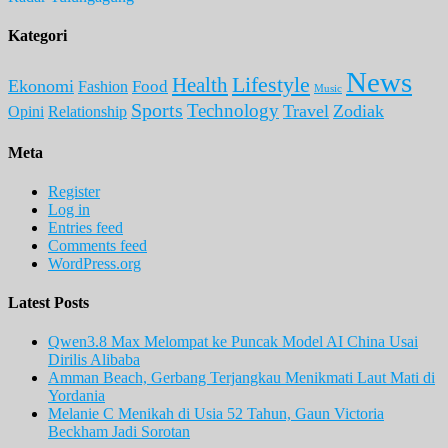
Kategori
News
Lifestyle
Health
Ekonomi
Food
Fashion
Music
Sports
Technology
Travel
Zodiak
Opini
Relationship
Meta
Register
Log in
Entries feed
Comments feed
WordPress.org
Latest Posts
Qwen3.8 Max Melompat ke Puncak Model AI China Usai
Dirilis Alibaba
Amman Beach, Gerbang Terjangkau Menikmati Laut Mati di
Yordania
Melanie C Menikah di Usia 52 Tahun, Gaun Victoria
Beckham Jadi Sorotan