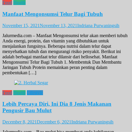
Food
Health
Manfaat Mengonsumsi Telur Bagi Tubuh
November 15, 2021
November 13, 2021
Indriana Purwaningsih
Jalurmedia.com – Manfaat Mengonsumsi telur akan memberi tubuh
Anda energi, protein, dan vitamin yang dibutuhkan untuk
menjalankan fungsinya. Beberapa nutrisi dalam telur dapat
menyehatkan tubuh dan mengurangi risiko penyakit. Berikut ini
adalah berbagai manfaat telur dilansir dari hellosehat. Manfaat
Mengonsumsi Telur Bagi Tubuh 1. Membentuk Dan Membantu
Jaringan Tubuh Protein memainkan peran penting dalam
pembentukan […]
Food
Health
Lifestyle
Lebih Percaya Diri, Ini Dia 8 Jenis Makanan
Pengusir Bau Mulut
December 8, 2021
December 6, 2021
Indriana Purwaningsih
Jalurmedia.com – Bau mulut bisa membuat anda kehilangan