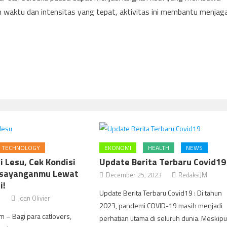
 waktu dan intensitas yang tepat, aktivitas ini membantu menjag
TECHNOLOGY
EKONOMI
HEALTH
NEWS
i Lesu, Cek Kondisi
Update Berita Terbaru Covid19
sayanganmu Lewat
December 25, 2023
RedaksiJM
i!
Update Berita Terbaru Covid19 : Di tahun
1
Joan Olivier
2023, pandemi COVID-19 masih menjadi
m – Bagi para catlovers,
perhatian utama di seluruh dunia. Meskip