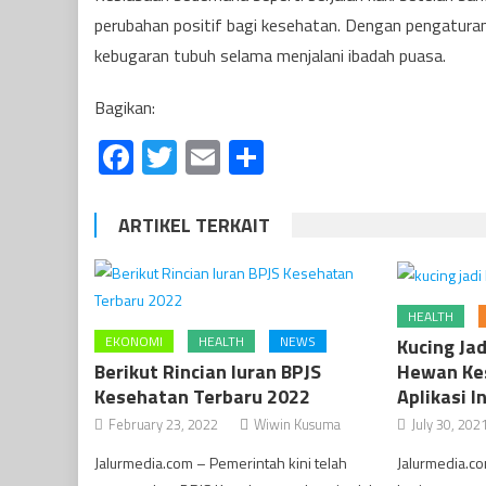
perubahan positif bagi kesehatan. Dengan pengaturan
kebugaran tubuh selama menjalani ibadah puasa.
Bagikan:
Facebook
Twitter
Email
Share
ARTIKEL TERKAIT
HEALTH
EKONOMI
HEALTH
NEWS
Kucing Jad
Berikut Rincian Iuran BPJS
Hewan Ke
Kesehatan Terbaru 2022
Aplikasi In
February 23, 2022
Wiwin Kusuma
July 30, 202
Jalurmedia.com – Pemerintah kini telah
Jalurmedia.co