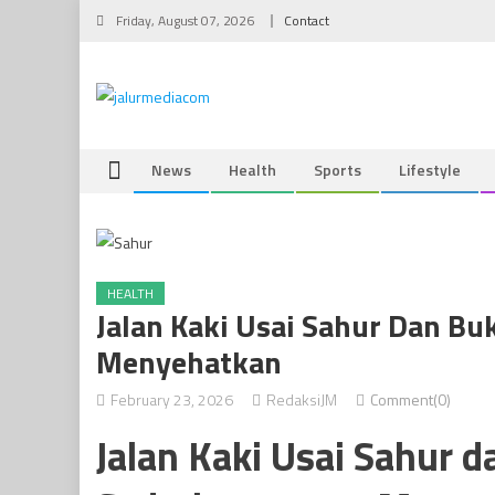
Skip
Friday, August 07, 2026
Contact
to
content
News
Health
Sports
Lifestyle
HEALTH
Jalan Kaki Usai Sahur Dan Bu
Menyehatkan
February 23, 2026
RedaksiJM
Comment(0)
Jalan Kaki Usai Sahur 