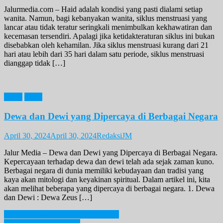
Jalurmedia.com – Haid adalah kondisi yang pasti dialami setiap
wanita. Namun, bagi kebanyakan wanita, siklus menstruasi yang
lancar atau tidak teratur seringkali menimbulkan kekhawatiran dan
kecemasan tersendiri. Apalagi jika ketidakteraturan siklus ini bukan
disebabkan oleh kehamilan. Jika siklus menstruasi kurang dari 21
hari atau lebih dari 35 hari dalam satu periode, siklus menstruasi
dianggap tidak […]
News
Opini
Dewa dan Dewi yang Dipercaya di Berbagai Negara
April 30, 2024
April 30, 2024
RedaksiJM
Jalur Media – Dewa dan Dewi yang Dipercaya di Berbagai Negara.
Kepercayaan terhadap dewa dan dewi telah ada sejak zaman kuno.
Berbagai negara di dunia memiliki kebudayaan dan tradisi yang
kaya akan mitologi dan keyakinan spiritual. Dalam artikel ini, kita
akan melihat beberapa yang dipercaya di berbagai negara. 1. Dewa
dan Dewi : Dewa Zeus […]
Post
Update Jumlah Pengungsi Rohingya