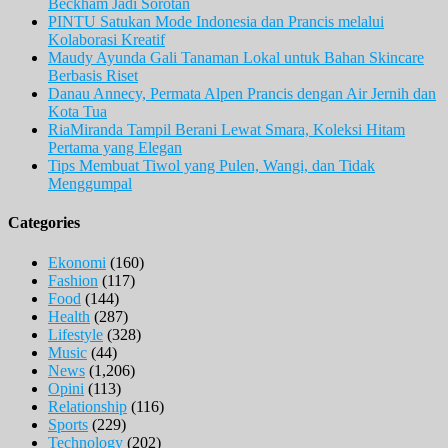
Beckham Jadi Sorotan
PINTU Satukan Mode Indonesia dan Prancis melalui
Kolaborasi Kreatif
Maudy Ayunda Gali Tanaman Lokal untuk Bahan Skincare
Berbasis Riset
Danau Annecy, Permata Alpen Prancis dengan Air Jernih dan
Kota Tua
RiaMiranda Tampil Berani Lewat Smara, Koleksi Hitam
Pertama yang Elegan
Tips Membuat Tiwol yang Pulen, Wangi, dan Tidak
Menggumpal
Categories
Ekonomi
(160)
Fashion
(117)
Food
(144)
Health
(287)
Lifestyle
(328)
Music
(44)
News
(1,206)
Opini
(113)
Relationship
(116)
Sports
(229)
Technology
(202)