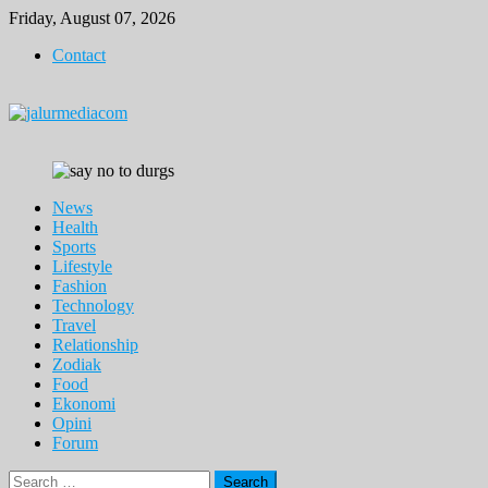
Skip
Friday, August 07, 2026
to
Contact
content
News
Health
Sports
Lifestyle
Fashion
Technology
Travel
Relationship
Zodiak
Food
Ekonomi
Opini
Forum
Search