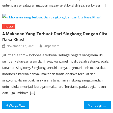
untuk para wisatawan maupun masayrakat lokal di Bali. Berlokasi […]
FOOD
4 Makanan Yang Terbuat Dari Singkong Dengan Cita
Rasa Khas!
November 12, 2021
Puspa Warni
Jalurmedia.com – Indonesia terkenal sebagai negara yang memiliki
sumber kekayaan alam dan hayati yang melimpah. Salah satunya adalah
tanaman singkong. Singkong sendiri sangat digemari oleh masyrakat
Indonesia karena banyak makanan tradisionalnya terbuat dari
singkong. Hal ini tidak lain karena tanaman singkong sangat mudah
untuk diolah menjadi beragam makanan. Terutama pada bagian daun
dan juga umbinya. […]
Post
Warga Waswas Reklame Nyaris Copot di Akses UI Depok
Mendagri Tito Sebut Mualem Tak Tahu soal Surat Bantuan ke PBB