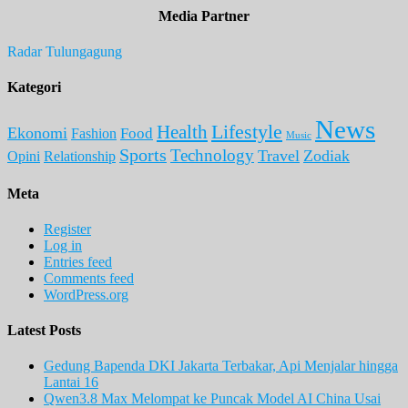
Media Partner
Radar Tulungagung
Kategori
News
Lifestyle
Health
Ekonomi
Food
Fashion
Music
Sports
Technology
Travel
Zodiak
Opini
Relationship
Meta
Register
Log in
Entries feed
Comments feed
WordPress.org
Latest Posts
Gedung Bapenda DKI Jakarta Terbakar, Api Menjalar hingga
Lantai 16
Qwen3.8 Max Melompat ke Puncak Model AI China Usai