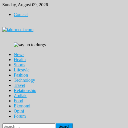
Skip
Sunday, August 09, 2026
to
Contact
content
News
Health
Sports
Lifestyle
Fashion
Technology
Travel
Relationship
Zodiak
Food
Ekonomi
Opini
Forum
Search