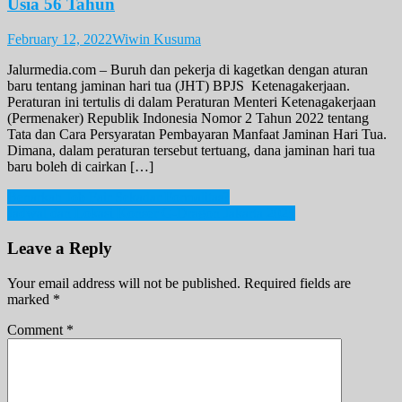
Usia 56 Tahun
February 12, 2022
Wiwin Kusuma
Jalurmedia.com – Buruh dan pekerja di kagetkan dengan aturan
baru tentang jaminan hari tua (JHT) BPJS Ketenagakerjaan.
Peraturan ini tertulis di dalam Peraturan Menteri Ketenagakerjaan
(Permenaker) Republik Indonesia Nomor 2 Tahun 2022 tentang
Tata dan Cara Persyaratan Pembayaran Manfaat Jaminan Hari Tua.
Dimana, dalam peraturan tersebut tertuang, dana jaminan hari tua
baru boleh di cairkan […]
Post
Benarkah Job Fair Sekadar Formalitas?
Jadwal dan Lokasi Konser G-Dragon Jakarta 2025
navigation
Leave a Reply
Your email address will not be published.
Required fields are
marked
*
Comment
*