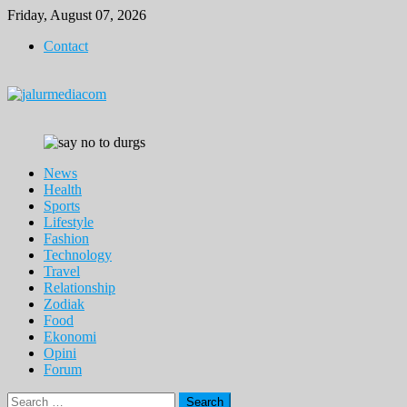
Skip
Friday, August 07, 2026
to
Contact
content
News
Health
Sports
Lifestyle
Fashion
Technology
Travel
Relationship
Zodiak
Food
Ekonomi
Opini
Forum
Search