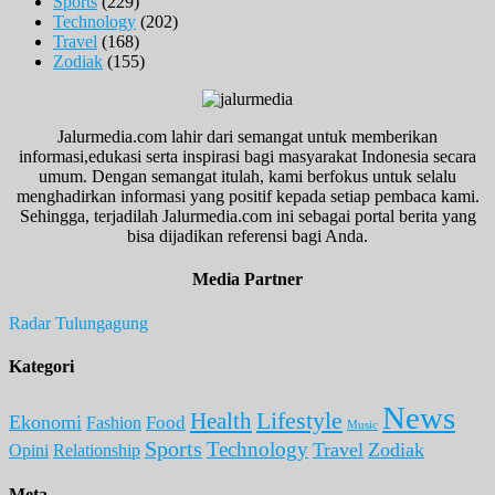
Sports
(229)
Technology
(202)
Travel
(168)
Zodiak
(155)
Jalurmedia.com lahir dari semangat untuk memberikan
informasi,edukasi serta inspirasi bagi masyarakat Indonesia secara
umum. Dengan semangat itulah, kami berfokus untuk selalu
menghadirkan informasi yang positif kepada setiap pembaca kami.
Sehingga, terjadilah Jalurmedia.com ini sebagai portal berita yang
bisa dijadikan referensi bagi Anda.
Media Partner
Radar Tulungagung
Kategori
News
Lifestyle
Health
Ekonomi
Food
Fashion
Music
Sports
Technology
Travel
Zodiak
Opini
Relationship
Meta