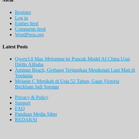
Register
Log in
Entries feed
Comments feed
WordPress.org
Latest Posts
Qwen3.8 Max Melompat ke Puncak Model AI China Usai
Dirilis Alibaba
Amman Beach, Gerbang Terjangkau Menikmati Laut Mati di
Yordania
Melanie C Menikah di Usia 52 Tahun, Gaun Victoria
Beckham Jadi Sorotan
Privacy & Policy
Support
FAQ
Panduan Media Siber
REDAKSI