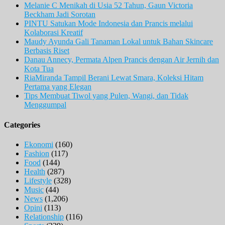
Melanie C Menikah di Usia 52 Tahun, Gaun Victoria
Beckham Jadi Sorotan
PINTU Satukan Mode Indonesia dan Prancis melalui
Kolaborasi Kreatif
Maudy Ayunda Gali Tanaman Lokal untuk Bahan Skincare
Berbasis Riset
Danau Annecy, Permata Alpen Prancis dengan Air Jernih dan
Kota Tua
RiaMiranda Tampil Berani Lewat Smara, Koleksi Hitam
Pertama yang Elegan
Tips Membuat Tiwol yang Pulen, Wangi, dan Tidak
Menggumpal
Categories
Ekonomi
(160)
Fashion
(117)
Food
(144)
Health
(287)
Lifestyle
(328)
Music
(44)
News
(1,206)
Opini
(113)
Relationship
(116)