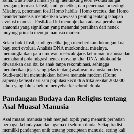
sama. Bukti-bukti ilmiah yang mendukung teori evolusi sangat
beragam, termasuk fosil, studi genetika, dan penemuan arkeologi.
Misalnya, penemuan fosil Homo habilis, Homo erectus, dan Homo
neanderthalensis memberikan wawasan penting tentang tahapan
evolusi manusia. Fosil-fosil ini menunjukkan adanya perubahan
anatomis yang signifikan yang menandai peralihan dari nenek
moyang primata menuju manusia modern.
Selain bukti fosil, studi genetika juga memberikan dukungan kuat
bagi teori evolusi. Analisis DNA mitokondria, misalnya,
memungkinkan para ilmuwan melacak garis keturunan manusia dan
memahami pola migrasi nenek moyang kita. DNA mitokondria
diwariskan dari ibu ke anak tanpa rekombinasi, sehingga
memberikan jejak yang jelas tentang asal-usul manusia modern.
Studi-studi ini menunjukkan bahwa manusia modern (Homo
sapiens) berasal dari satu populasi kecil di Afrika sekitar 200.000
tahun yang lalu sebelum menyebar ke seluruh dunia.
Pandangan Budaya dan Religius tentang
Asal Muasal Manusia
Asal muasal manusia telah menjadi topik yang menarik perhatian
berbagai kebudayaan dan agama di seluruh dunia. Setiap tradisi
memiliki pandangan unik tentang penciptaan manusia, sering kali