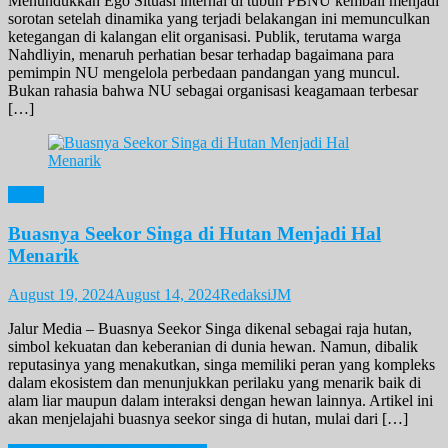
Menundukkan Ego Situasi internal di tubuh PBNU kembali menjadi
sorotan setelah dinamika yang terjadi belakangan ini memunculkan
ketegangan di kalangan elit organisasi. Publik, terutama warga
Nahdliyin, menaruh perhatian besar terhadap bagaimana para
pemimpin NU mengelola perbedaan pandangan yang muncul.
Bukan rahasia bahwa NU sebagai organisasi keagamaan terbesar
[…]
Opini
Buasnya Seekor Singa di Hutan Menjadi Hal
Menarik
August 19, 2024
August 14, 2024
RedaksiJM
Jalur Media – Buasnya Seekor Singa dikenal sebagai raja hutan,
simbol kekuatan dan keberanian di dunia hewan. Namun, dibalik
reputasinya yang menakutkan, singa memiliki peran yang kompleks
dalam ekosistem dan menunjukkan perilaku yang menarik baik di
alam liar maupun dalam interaksi dengan hewan lainnya. Artikel ini
akan menjelajahi buasnya seekor singa di hutan, mulai dari […]