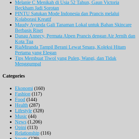
Melanie C Menikah di Usia 52 Tahun, Gaun Victoria
Beckham Jadi Sorotan
PINTU Satukan Mode Indonesia dan Prancis melalui
Kolaborasi Kreatif
Maudy Ayunda Gali Tanaman Lokal untuk Bahan Skincare
Berbasis Riset
Danau Annecy, Permata Alpen Prancis dengan Air Jernih dan
Kota Tua
RiaMiranda Tampil Berani Lewat Smara, Koleksi Hitam
Pertama yang Elegan
Tips Membuat Tiwol yang Pulen, Wangi, dan Tidak
Menggumpal
Categories
Ekonomi
(160)
Fashion
(117)
Food
(144)
Health
(287)
Lifestyle
(328)
Music
(44)
News
(1,206)
Opini
(113)
Relationship
(116)
Sports
(229)