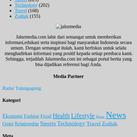
Technology
(202)
Travel
(168)
Zodiak
(155)
Jalurmedia.com lahir dari semangat untuk memberikan
informasi,edukasi serta inspirasi bagi masyarakat Indonesia secara
umum. Dengan semangat itulah, kami berfokus untuk selalu
menghadirkan informasi yang positif kepada setiap pembaca kami.
Sehingga, terjadilah Jalurmedia.com ini sebagai portal berita yang
bisa dijadikan referensi bagi Anda.
Media Partner
Radar Tulungagung
Kategori
News
Lifestyle
Health
Ekonomi
Food
Fashion
Music
Sports
Technology
Travel
Zodiak
Opini
Relationship
Meta