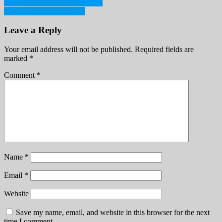
Post
Asal Muasal Air di Muka Bumi
Asal Muasal Huruf Abjad
navigation
Leave a Reply
Your email address will not be published.
Required fields are
marked
*
Comment
*
Name
*
Email
*
Website
Save my name, email, and website in this browser for the next
time I comment.