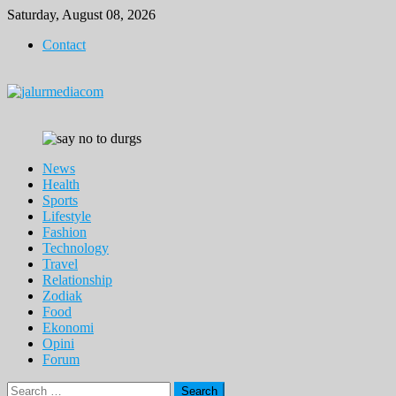
Skip
Saturday, August 08, 2026
to
Contact
content
News
Health
Sports
Lifestyle
Fashion
Technology
Travel
Relationship
Zodiak
Food
Ekonomi
Opini
Forum
Search