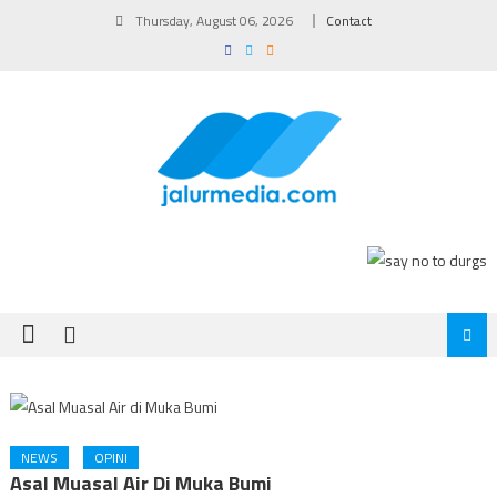
Skip
Thursday, August 06, 2026
Contact
to
content
NEWS
OPINI
Asal Muasal Air Di Muka Bumi