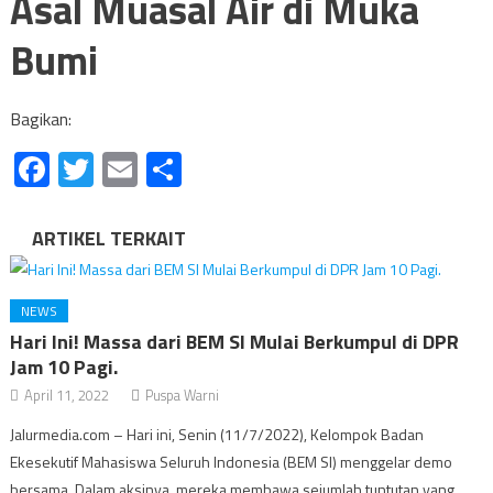
Asal Muasal Air di Muka
Bumi
Bagikan:
Facebook
Twitter
Email
Share
ARTIKEL TERKAIT
NEWS
Hari Ini! Massa dari BEM SI Mulai Berkumpul di DPR
Jam 10 Pagi.
April 11, 2022
Puspa Warni
Jalurmedia.com – Hari ini, Senin (11/7/2022), Kelompok Badan
Ekesekutif Mahasiswa Seluruh Indonesia (BEM SI) menggelar demo
bersama. Dalam aksinya, mereka membawa sejumlah tuntutan yang