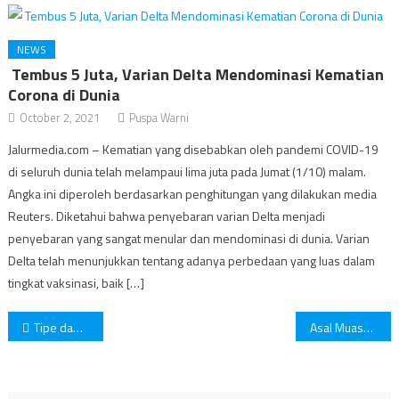
NEWS
Tembus 5 Juta, Varian Delta Mendominasi Kematian
Corona di Dunia
October 2, 2021
Puspa Warni
Jalurmedia.com – Kematian yang disebabkan oleh pandemi COVID-19
di seluruh dunia telah melampaui lima juta pada Jumat (1/10) malam.
Angka ini diperoleh berdasarkan penghitungan yang dilakukan media
Reuters. Diketahui bahwa penyebaran varian Delta menjadi
penyebaran yang sangat menular dan mendominasi di dunia. Varian
Delta telah menunjukkan tentang adanya perbedaan yang luas dalam
tingkat vaksinasi, baik […]
Post
Tipe dan Jenis Keyboard Komputer
Asal Muasal Manusia
navigation