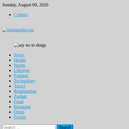
Skip
Sunday, August 09, 2026
to
Contact
content
News
Health
Sports
Lifestyle
Fashion
Technology
Travel
Relationship
Zodiak
Food
Ekonomi
Opini
Forum
Search