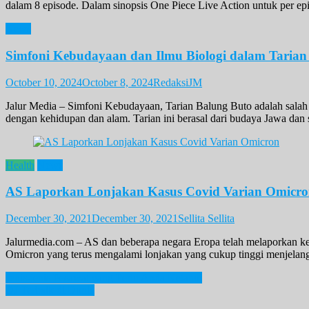
dalam 8 episode. Dalam sinopsis One Piece Live Action untuk per epi
News
Simfoni Kebudayaan dan Ilmu Biologi dalam Tarian
October 10, 2024
October 8, 2024
RedaksiJM
Jalur Media – Simfoni Kebudayaan, Tarian Balung Buto adalah salah
dengan kehidupan dan alam. Tarian ini berasal dari budaya Jawa dan 
Health
News
AS Laporkan Lonjakan Kasus Covid Varian Omicr
December 30, 2021
December 30, 2021
Sellita Sellita
Jalurmedia.com – AS dan beberapa negara Eropa telah melaporkan kemb
Omicron yang terus mengalami lonjakan yang cukup tinggi menjelang t
Post
Jenis-jenis Pesawat yang Perlu Anda Ketahui
DJ Terbaik di Dunia
navigation