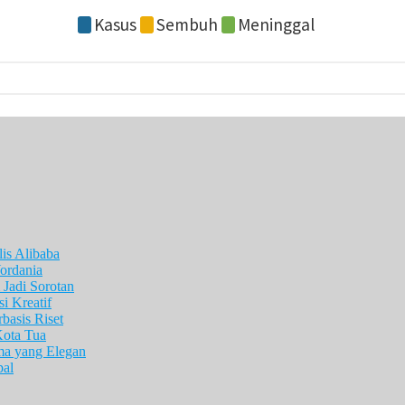
is Alibaba
ordania
Jadi Sorotan
i Kreatif
asis Riset
Kota Tua
ma yang Elegan
pal