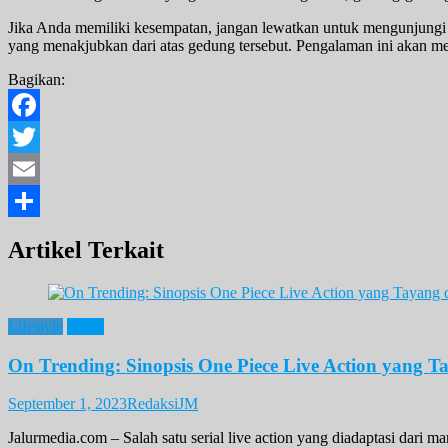
Jika Anda memiliki kesempatan, jangan lewatkan untuk mengunjungi 
yang menakjubkan dari atas gedung tersebut. Pengalaman ini akan me
Bagikan:
Facebook
Twitter
Email
Share
Artikel Terkait
Lifestyle
News
On Trending: Sinopsis One Piece Live Action yang Ta
September 1, 2023
RedaksiJM
Jalurmedia.com – Salah satu serial live action yang diadaptasi dari 