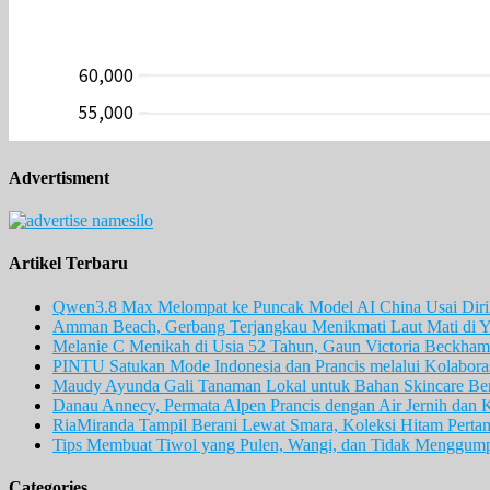
Advertisment
Artikel Terbaru
Qwen3.8 Max Melompat ke Puncak Model AI China Usai Diril
Amman Beach, Gerbang Terjangkau Menikmati Laut Mati di Y
Melanie C Menikah di Usia 52 Tahun, Gaun Victoria Beckham 
PINTU Satukan Mode Indonesia dan Prancis melalui Kolaboras
Maudy Ayunda Gali Tanaman Lokal untuk Bahan Skincare Berb
Danau Annecy, Permata Alpen Prancis dengan Air Jernih dan 
RiaMiranda Tampil Berani Lewat Smara, Koleksi Hitam Perta
Tips Membuat Tiwol yang Pulen, Wangi, dan Tidak Menggum
Categories