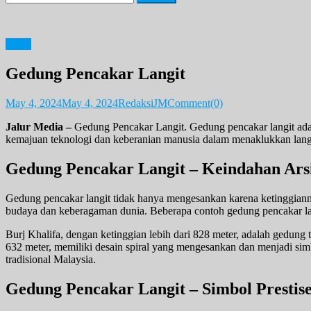
for:
News
Gedung Pencakar Langit
May 4, 2024
May 4, 2024
RedaksiJM
Comment(0)
Jalur Media –
Gedung Pencakar Langit. Gedung pencakar langit adal
kemajuan teknologi dan keberanian manusia dalam menaklukkan langit.
Gedung Pencakar Langit – Keindahan Ar
Gedung pencakar langit tidak hanya mengesankan karena ketinggianny
budaya dan keberagaman dunia. Beberapa contoh gedung pencakar lang
Burj Khalifa, dengan ketinggian lebih dari 828 meter, adalah gedung 
632 meter, memiliki desain spiral yang mengesankan dan menjadi simb
tradisional Malaysia.
Gedung Pencakar Langit – Simbol Presti