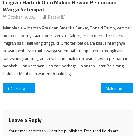
Imigran Haiti di Ohio Makan Hewan Peliharaan
Warga Setempat
October 19, 2024
RedaksiJM
Jalur Media – Mantan Presiden Amerika Serikat, Donald Trump, kembali
membuat pernyataan kontroversial. Kali ini, Trump menuding bahwa
imigran asal Haiti yang tinggal di Ohio terlibat dalam kasus hilangnya
hewan peliharaan milik warga setempat. Trump bahkan mengklaim
bahwa imigran-imigran tersebut memakan hewan-hewan peliharaan,
menimbulkan kecaman luas dari berbagai kalangan. Latar Belakang
Tuduhan Mantan Presiden Donald […]
Post
Gedung Pencakar Langit
Makanan Terunik di Dunia
navigation
Leave a Reply
Your email address will not be published.
Required fields are