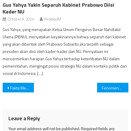
Gus Yahya Yakin Separuh Kabinet Prabowo Diisi
Kader NU
October 9, 2024
RedaksiJM
Gus Yahya, yang merupakan Ketua Umum Pengurus Besar Nahdlatul
Ulama (PBNU), menyatakan keyakinannya bahwa separuh dari kabinet
yang akan dibentuk oleh Prabowo Subianto jika terpilih sebagai
presiden akan diisi oleh kader-kader dari NU. Pernyataan ini
mencerminkan harapan Gus Yahya terhadap keterlibatan NU dalam
pemerintahan, mengingat posisi strategis NU dalam konteks politik dan
sosial di Indonesia. […]
Post
Fakta Menarik tentang Sungai Gangga
Fenomena Alam yang Menakutkan
navigation
Leave a Reply
Your email address will not be published.
Required fields are