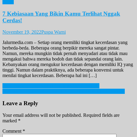
News
7 Kebiasaan Yang Bikin Kamu Terlihat Nggak
Cerdas!
November 19, 2022
Puspa Warni
Jalurmedia.com – Setiap orang memiliki tingkat kecerdasan yang
berbeda-beda. Beberapa orang berpikir mereka sangat pintar.
Namun, mereka mungkin tidak pernah menyadari atau tidak mau
mengakui bahwa mereka bodoh dan tidak sepandai orang lain.
Kebanyakan orang mengukur kecerdasan dengan memiliki IQ yang
tinggi. Namun dalam praktiknya, ada beberapa konvensi untuk
menilai tingkat kecerdasan. Beberapa hal ini […]
Post
Kala Pramono dan Basuki Hadimuljono Nostalgia
Manfaat Kunyit Menurut Studi Baru: Bisa Turunkan Kolesterol
navigation
Leave a Reply
Your email address will not be published.
Required fields are
marked
*
Comment
*