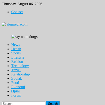
Skip
Thursday, August 06, 2026
to
Contact
content
News
Health
Sports
Lifestyle
Fashion
Technology
Travel
Relationship
Zodiak
Food
Ekonomi
Opini
Forum
Search