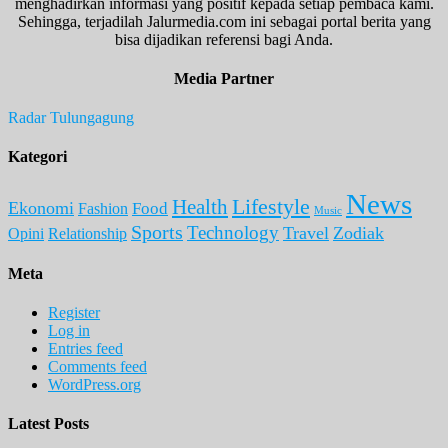
menghadirkan informasi yang positif kepada setiap pembaca kami.
Sehingga, terjadilah Jalurmedia.com ini sebagai portal berita yang
bisa dijadikan referensi bagi Anda.
Media Partner
Radar Tulungagung
Kategori
News
Lifestyle
Health
Ekonomi
Food
Fashion
Music
Sports
Technology
Travel
Zodiak
Opini
Relationship
Meta
Register
Log in
Entries feed
Comments feed
WordPress.org
Latest Posts